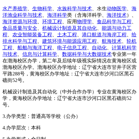
水产养殖学
、
生物科学
、
水族科学与技术
、水生
动物医学
、
海
洋渔业科学与技术
、
海洋科学
类（含海洋科学、
海洋技术
）、
海洋资源与环境
、
环境工程
、应用
物理学
、
食品科学与工程
、
食品质量与安全
、
机械设计制造及其自动化
、
能源与动力工
程
、
农业智能装备工程
、
土木工程
、
港口航道与海岸工程
、
给
排水科学与工程
、
建筑环境与能源应用工程
、
航海技术
、
轮机
工程
、
船舶与海洋工程
、
电子信息工程
、
自动化
、
计算机科学
与技术
、
信息与计算科学
、
数据科学与大数据技术
专业第一年
在渤海校区办学，第二年及后续年级视实际情况在黄海校区或
渤海校区办学。渤海校区办学地址：辽宁省大连市甘井子区营
平路288号，黄海校区办学地址：辽宁省大连市沙河口区黑石
礁街52号。
机械设计制造及其自动化（中外合作办学）专业在黄海校区办
学，黄海校区办学地址：辽宁省大连市沙河口区黑石礁街52
号。
3.办学类型：普通高等学校（公办）
4.办学层次：本科
5.办学形式：全日制