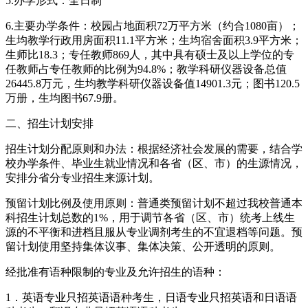
6.主要办学条件：校园占地面积72万平方米（约合1080亩）；
生均教学行政用房面积11.1平方米；生均宿舍面积3.9平方米；
生师比18.3；专任教师869人，其中具有硕士及以上学位的专
任教师占专任教师的比例为94.8%；教学科研仪器设备总值
26445.8万元，生均教学科研仪器设备值14901.3元；图书120.5
万册，生均图书67.9册。
二、招生计划安排
招生计划分配原则和办法：根据经济社会发展的需要，结合学
校办学条件、毕业生就业情况和各省（区、市）的生源情况，
安排分省分专业招生来源计划。
预留计划比例及使用原则：普通类预留计划不超过我校普通本
科招生计划总数的1%，用于调节各省（区、市）统考上线生
源的不平衡和进档且服从专业调剂考生的不宜退档等问题。预
留计划使用坚持集体议事、集体决策、公开透明的原则。
经批准有语种限制的专业及允许招生的语种：
1．英语专业只招英语语种考生，日语专业只招英语和日语语