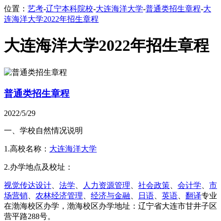
位置：
艺考
-
辽宁本科院校
-
大连海洋大学
-
普通类招生章程
-
大
连海洋大学2022年招生章程
大连海洋大学2022年招生章程
普通类招生章程
2022/5/29
一、学校自然情况说明
1.高校名称：
大连海洋大学
2.办学地点及校址：
视觉传达设计
、
法学
、
人力资源管理
、
社会政策
、
会计学
、
市
场营销
、
农林经济管理
、
经济与金融
、
日语
、
英语
、
翻译
专业
在渤海校区办学，渤海校区办学地址：辽宁省大连市甘井子区
营平路288号。