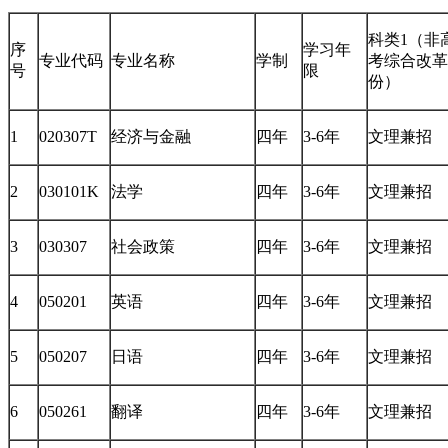
科类1（非
序
学习年
专业代码
专业名称
学制
考综合改革
号
限
份）
1
020307T
经济与金融
四年
3-6年
文理兼招
2
030101K
法学
四年
3-6年
文理兼招
3
030307
社会政策
四年
3-6年
文理兼招
4
050201
英语
四年
3-6年
文理兼招
5
050207
日语
四年
3-6年
文理兼招
6
050261
翻译
四年
3-6年
文理兼招