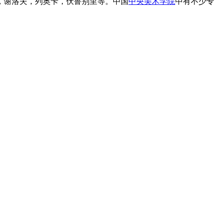
，谢洛夫，列奥卡，伏鲁别里等。中国
中央美术学院
中有不少专