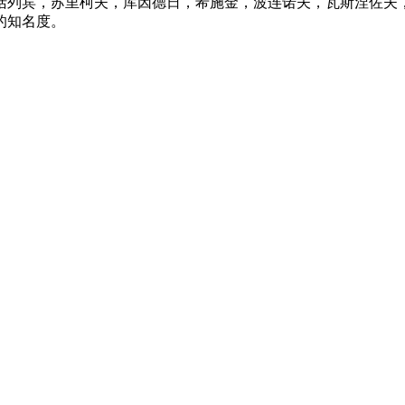
括列宾，苏里柯夫，库因德日，希施金，波连诺夫，瓦斯涅佐夫
的知名度。