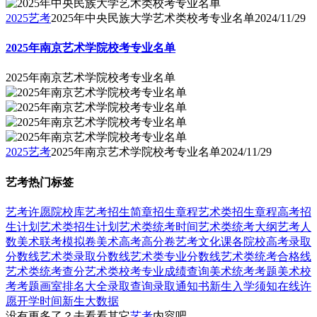
2025艺考
2025年中央民族大学艺术类校考专业名单
2024/11/29
2025年南京艺术学院校考专业名单
2025年南京艺术学院校考专业名单
2025艺考
2025年南京艺术学院校考专业名单
2024/11/29
艺考热门标签
艺考
许愿
院校库
艺考招生简章
招生章程
艺术类招生章程
高考招
生计划
艺术类招生计划
艺术类统考时间
艺术类统考大纲
艺考人
数
美术联考模拟卷
美术高考高分卷
艺考文化课
各院校高考录取
分数线
艺术类录取分数线
艺术类专业分数线
艺术类统考合格线
艺术类统考查分
艺术类校考专业成绩查询
美术统考考题
美术校
考考题
画室排名大全
录取查询
录取通知书
新生入学须知
在线许
愿
开学时间
新生大数据
没有更多了？去看看其它
艺考
内容吧