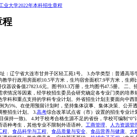
工业大学2022年本科招生章程
章程
校址：辽宁省大连市甘井子区轻工苑1号。 3.办学类型：普通高等学校
生均教学行政用房面积10.5平方米，生均宿舍面积7.9平方米，生师
研仪器设备值27823.6元。图书93.3万册，生均图书47.5册。
需求情况等因素，经学校招生委员会研究确定各专业门类的培养
学科和重点支持的学科专业计划。外省招生计划主要面向中西部
比例为5%。在使用预留计划时，坚持集体议事、集体决策、公开
招生计划。 3.
高考
综合改革试点省（市）设置的招生专业计
科目保持一致)。 4.对于校考合格生源不足的省份，学校可编制“
语语种考生，其他专业不限制外语语种。
工商管理
、
人力资源管
工程
、
食品科学与工程
、
食品质量与安全
、
食品营养与健康
、
大