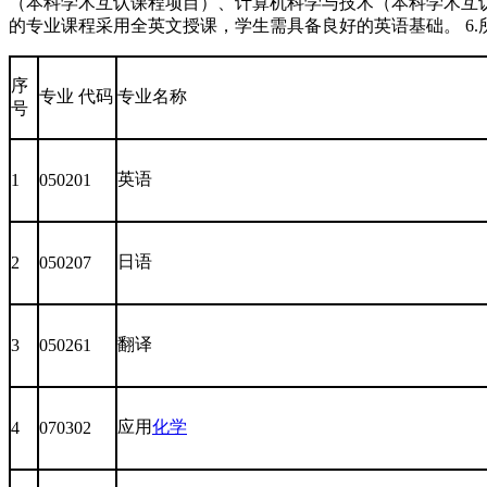
（本科学术互认课程项目）、计算机科学与技术（本科学术互
的专业课程采用全英文授课，学生需具备良好的英语基础。 6.
序
专业 代码
专业名称
号
英语
1
050201
日语
2
050207
翻译
3
050261
应用
化学
4
070302