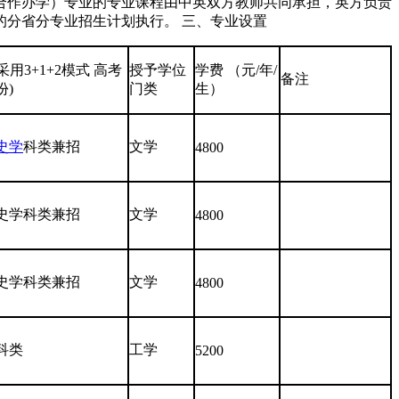
合作办学）专业的专业课程由中英双方教师共同承担，英方负责
的分省分专业招生计划执行。 三、专业设置
(采用3+1+2模式 高考
授予学位
学费 （元/年/
备注
份)
门类
生）
史学
科类兼招
文学
4800
史学科类兼招
文学
4800
史学科类兼招
文学
4800
科类
工学
5200