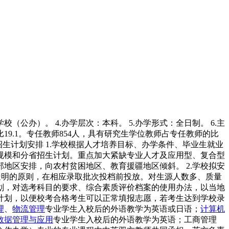
（公办）。 4.办学层次：本科。 5.办学形式：全日制。 6.主
比19.1。专任教师854人，具有研究生学位教师占专任教师的比
 二、招生计划安排 1.学校根据人才培养目标、办学条件、毕业生就业
规模和分省招生计划。重点加大紧缺专业人才及应用型、复合型
地区安排，向农村贫困地区、教育援疆地区倾斜。 2.学校拟安
透明的原则，在相应录取批次投档前投放。对生源人数多、质量
划，对选考科目的要求、综合素质评价档案的使用办法，以当地
0”计划，以便校考合格考生可以正常填报志愿，若考生达到学校录
理
、
物流管理
专业学生入校后的外语教学为英语或日语；
计算机
数据管理与应用
专业学生入校后的外语教学为英语；工商管理