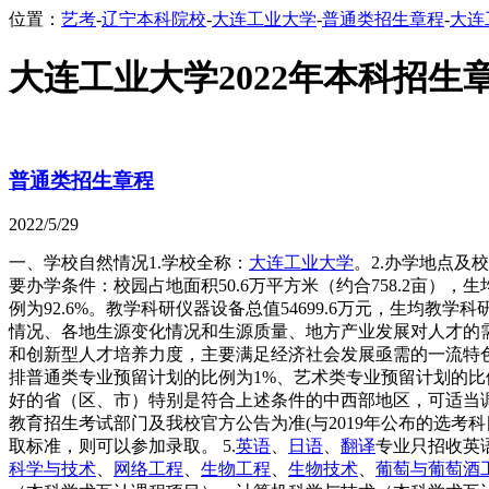
位置：
艺考
-
辽宁本科院校
-
大连工业大学
-
普通类招生章程
-
大连
大连工业大学2022年本科招生
普通类招生章程
2022/5/29
一、学校自然情况1.学校全称：
大连工业大学
。2.办学地点及
要办学条件：校园占地面积50.6万平方米（约合758.2亩），
例为92.6%。教学科研仪器设备总值54699.6万元，生均教学科
情况、各地生源变化情况和生源质量、地方产业发展对人才的
和创新型人才培养力度，主要满足经济社会发展亟需的一流特色
排普通类专业预留计划的比例为1%、艺术类专业预留计划的
好的省（区、市）特别是符合上述条件的中西部地区，可适当调整
教育招生考试部门及我校官方公告为准(与2019年公布的选考
取标准，则可以参加录取。 5.
英语
、
日语
、
翻译
专业只招收英
科学与技术
、
网络工程
、
生物工程
、
生物技术
、
葡萄与葡萄酒