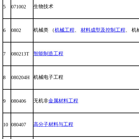
生物技术
5
071002
机械类 （
机械工程
、
材料成型及控制工程
、 机
6
0802
智能制造工程
7
080213T
机械电子工程
8
080204H
无机非
金属材料工程
9
080406
高分子材料与工程
10
080407