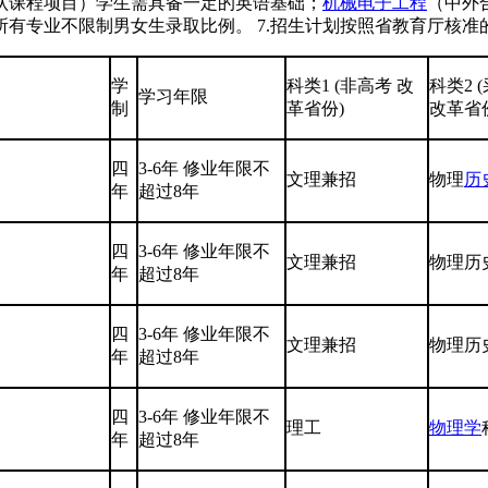
认课程项目）学生需具备一定的英语基础；
机械电子工程
（中外
所有专业不限制男女生录取比例。 7.招生计划按照省教育厅核准
学
科类1 (非高考 改
科类2 
学习年限
制
革省份)
改革省
四
3-6年 修业年限不
文理兼招
物理
历
年
超过8年
四
3-6年 修业年限不
文理兼招
物理历
年
超过8年
四
3-6年 修业年限不
文理兼招
物理历
年
超过8年
四
3-6年 修业年限不
理工
物理学
年
超过8年