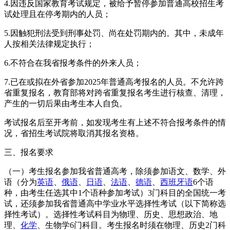
4.因违反国家教育考试规定，被给予暂停参加普通高校招生考
试处理且在停考期内的人员；
5.因触犯刑法受到刑事处罚、尚在处罚期内的。其中，未成年
人按相关法律规定执行；
6.不符合在我省报考条件的外来人员；
7.已在或拟在外省参加2025年普通高考报名的人员。不允许跨
省重复报名，教育部将对跨省重复报名考生进行核查、清理，
产生的一切后果由考生本人自负。
考试报名后至开考前，如发现考生有上述不符合报考条件的情
况，省招生考试院将取消其报名资格。
三、报名要求
（一）考生报名参加我省普通高考，除须参加语文、数学、外
语（分为
英语
、
俄语
、
日语
、
法语
、
德语
、
西班牙语
6个语
种，由考生任选其中1个语种参加考试）3门科目的全国统一考
试，还须参加我省普通高中学业水平选择性考试（以下简称选
择性考试）。选择性考试科目为物理、历史、思想政治、地
理、
化学
、生物学6门科目。考生报名时须在物理、历史2门科