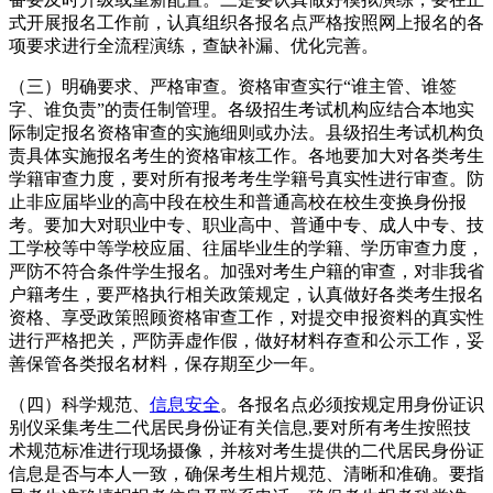
式开展报名工作前，认真组织各报名点严格按照网上报名的各
项要求进行全流程演练，查缺补漏、优化完善。
（三）明确要求、严格审查。资格审查实行“谁主管、谁签
字、谁负责”的责任制管理。各级招生考试机构应结合本地实
际制定报名资格审查的实施细则或办法。县级招生考试机构负
责具体实施报名考生的资格审核工作。各地要加大对各类考生
学籍审查力度，要对所有报考考生学籍号真实性进行审查。防
止非应届毕业的高中段在校生和普通高校在校生变换身份报
考。要加大对职业中专、职业高中、普通中专、成人中专、技
工学校等中等学校应届、往届毕业生的学籍、学历审查力度，
严防不符合条件学生报名。加强对考生户籍的审查，对非我省
户籍考生，要严格执行相关政策规定，认真做好各类考生报名
资格、享受政策照顾资格审查工作，对提交申报资料的真实性
进行严格把关，严防弄虚作假，做好材料存查和公示工作，妥
善保管各类报名材料，保存期至少一年。
（四）科学规范、
信息安全
。各报名点必须按规定用身份证识
别仪采集考生二代居民身份证有关信息,要对所有考生按照技
术规范标准进行现场摄像，并核对考生提供的二代居民身份证
信息是否与本人一致，确保考生相片规范、清晰和准确。要指