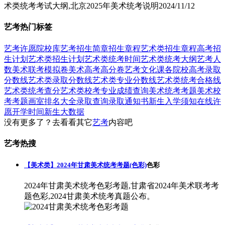
术类统考考试大纲,北京2025年美术统考说明
2024/11/12
艺考热门标签
艺考
许愿
院校库
艺考招生简章
招生章程
艺术类招生章程
高考招
生计划
艺术类招生计划
艺术类统考时间
艺术类统考大纲
艺考人
数
美术联考模拟卷
美术高考高分卷
艺考文化课
各院校高考录取
分数线
艺术类录取分数线
艺术类专业分数线
艺术类统考合格线
艺术类统考查分
艺术类校考专业成绩查询
美术统考考题
美术校
考考题
画室排名大全
录取查询
录取通知书
新生入学须知
在线许
愿
开学时间
新生大数据
没有更多了？去看看其它
艺考
内容吧
艺考热搜
【美术类】2024年甘肃美术统考考题(色彩)
色彩
2024年甘肃美术统考色彩考题,甘肃省2024年美术联考考
题色彩,2024甘肃美术统考真题公布。