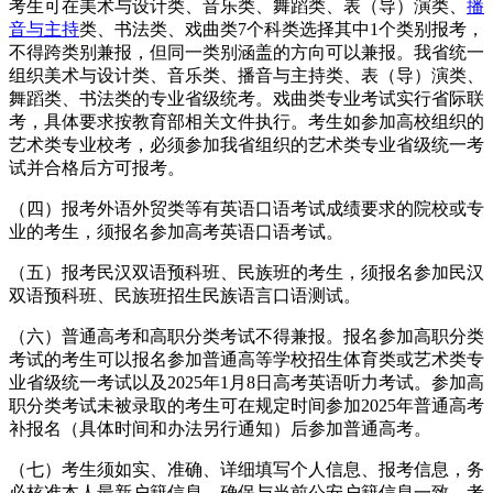
考生可在美术与设计类、音乐类、舞蹈类、表（导）演类、
播
音与主持
类、书法类、戏曲类7个科类选择其中1个类别报考，
不得跨类别兼报，但同一类别涵盖的方向可以兼报。我省统一
组织美术与设计类、音乐类、播音与主持类、表（导）演类、
舞蹈类、书法类的专业省级统考。戏曲类专业考试实行省际联
考，具体要求按教育部相关文件执行。考生如参加高校组织的
艺术类专业校考，必须参加我省组织的艺术类专业省级统一考
试并合格后方可报考。
（四）报考外语外贸类等有英语口语考试成绩要求的院校或专
业的考生，须报名参加高考英语口语考试。
（五）报考民汉双语预科班、民族班的考生，须报名参加民汉
双语预科班、民族班招生民族语言口语测试。
（六）普通高考和高职分类考试不得兼报。报名参加高职分类
考试的考生可以报名参加普通高等学校招生体育类或艺术类专
业省级统一考试以及2025年1月8日高考英语听力考试。参加高
职分类考试未被录取的考生可在规定时间参加2025年普通高考
补报名（具体时间和办法另行通知）后参加普通高考。
（七）考生须如实、准确、详细填写个人信息、报考信息，务
必核准本人最新户籍信息，确保与当前公安户籍信息一致。考