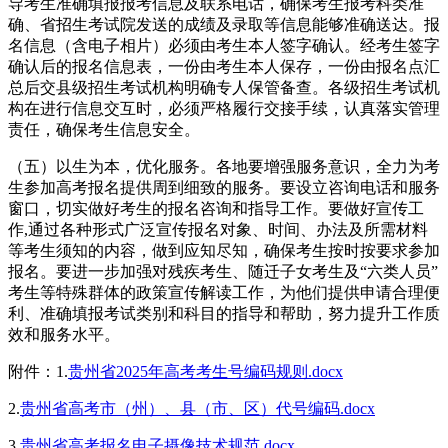
导考生准确填报报考信息及联系电话，确保考生报考科类准
确、省招生考试院发送的成绩及录取等信息能够准确送达。报
名信息（含电子相片）必须由考生本人签字确认。经考生签字
确认后的报名信息表，一份由考生本人保存，一份由报名点汇
总后交县级招生考试机构明确专人保管备查。各级招生考试机
构在进行信息交互时，必须严格履行交接手续，认真落实管理
责任，确保考生信息安全。
（五）以生为本，优化服务。各地要增强服务意识，全力为考
生参加高考报名提供周到细致的服务。要设立咨询电话和服务
窗口，切实做好考生的报名咨询和指导工作。要做好宣传工
作,通过各种形式广泛宣传报名对象、时间、办法及所需材料
等考生须知的内容，做到应知尽知，确保考生按时按要求参加
报名。要进一步加强对残疾考生、随迁子女考生及“六类人员”
考生等特殊群体的政策宣传解读工作，为他们提供申请合理便
利、准确填报考试类别和科目的指导和帮助，努力提升工作质
效和服务水平。
附件：1.
贵州省2025年高考考生号编码规则.docx
2.
贵州省高考市（州）、县（市、区）代号编码.docx
3.
贵州省高考报名电子摄像技术规范.docx