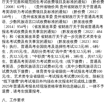
厅关于完善和规范招生考试收费项目及标准的通知》（黔价费
〔2008〕63号）、《贵州省物价局 贵州省财政厅关于普通高
考英语听力考试收费项目及标准的通知》（黔价费〔2012〕
149号）、《贵州省发展改革委 贵州省财政厅关于普通高考英
语、少数民族语言口试收费标准的通知》（黔发改收费
〔2014〕954号）《省发展改革委 省财政厅关于我省普通高考
报名考试收费及有关事宜的通知》（黔发改收费〔2022〕484
号）和《省发展改革委 省财政厅关于进一步完善艺术类专业
报名考试费及有关事宜的通知》（黔发改收费〔2023〕802
号）执行。普通高考全国统考及选择性考试32.5元/科，6科/
生，共195元/生。高职分类考试“高中类”考生32.5元/科，1科/
生，共32.5元/生；“中职类”考生32.5元/科，3科/生，共97.5元/
生。普通高考英语听力考试费30元/生（线下缴费）。普通高
考英语、少数民族语言口试费40元/生（其中少数民族语言口
试费为线下缴费）。体育类专业省级统一考试报名考试费100
元/生。艺术类专业省级统一考试报名考试费200元/生。除标注
“线下缴费”的考试项目外均须在本次报名时完成线上缴费。
2025年普通高考报名经现场资格审查和信息确认后，一律不予
退费，请考生慎重报考。
八、工作要求