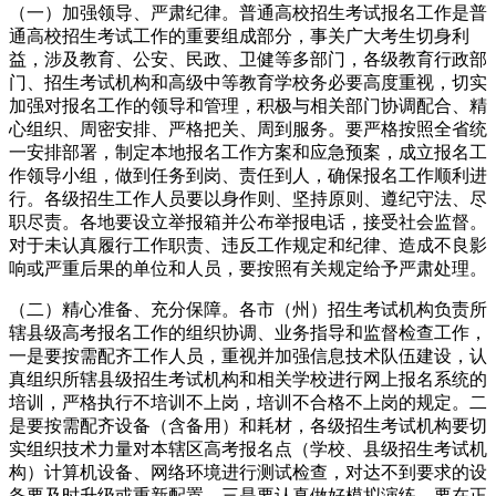
（一）加强领导、严肃纪律。普通高校招生考试报名工作是普
通高校招生考试工作的重要组成部分，事关广大考生切身利
益，涉及教育、公安、民政、卫健等多部门，各级教育行政部
门、招生考试机构和高级中等教育学校务必要高度重视，切实
加强对报名工作的领导和管理，积极与相关部门协调配合、精
心组织、周密安排、严格把关、周到服务。要严格按照全省统
一安排部署，制定本地报名工作方案和应急预案，成立报名工
作领导小组，做到任务到岗、责任到人，确保报名工作顺利进
行。各级招生工作人员要以身作则、坚持原则、遵纪守法、尽
职尽责。各地要设立举报箱并公布举报电话，接受社会监督。
对于未认真履行工作职责、违反工作规定和纪律、造成不良影
响或严重后果的单位和人员，要按照有关规定给予严肃处理。
（二）精心准备、充分保障。各市（州）招生考试机构负责所
辖县级高考报名工作的组织协调、业务指导和监督检查工作，
一是要按需配齐工作人员，重视并加强信息技术队伍建设，认
真组织所辖县级招生考试机构和相关学校进行网上报名系统的
培训，严格执行不培训不上岗，培训不合格不上岗的规定。二
是要按需配齐设备（含备用）和耗材，各级招生考试机构要切
实组织技术力量对本辖区高考报名点（学校、县级招生考试机
构）计算机设备、网络环境进行测试检查，对达不到要求的设
备要及时升级或重新配置。三是要认真做好模拟演练，要在正