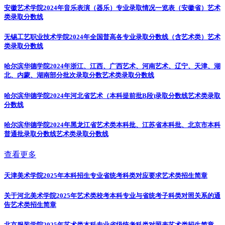
安徽艺术学院2024年音乐表演（器乐）专业录取情况一览表（安徽省）
艺术
类录取分数线
无锡工艺职业技术学院2024年全国普高各专业录取分数线（含艺术类）
艺术
类录取分数线
哈尔滨华德学院2024年浙江、江西、广西艺术、河南艺术、辽宁、天津、湖
北、内蒙、湖南部分批次录取分数
艺术类录取分数线
哈尔滨华德学院2024年河北省艺术（本科提前批B段)录取分数线
艺术类录取
分数线
哈尔滨华德学院2024年黑龙江省艺术类本科批、江苏省本科批、北京市本科
普通批录取分数线
艺术类录取分数线
查看更多
天津美术学院2025年本科招生专业省统考科类对应要求
艺术类招生简章
关于河北美术学院2025年艺术类校考本科专业与省统考子科类对照关系的通
告
艺术类招生简章
北京服装学院2025年艺术类本科专业省级统考科类对照表
艺术类招生简章