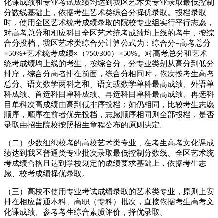
化课成绩和专业考试成绩均达到我区艺术类专业录取最低控制
分数线基础上，依据考生艺术类综合分择优录取。投档录取
时，使用全区艺术统考成绩录取的院校专业组实行平行志愿，
对高考总分和相应科目全区艺术统考成绩均上线的考生，按综
合分投档，我区艺术类综合分计算公式为：综合分=高考总分
×50%+艺术统考成绩×（750/300）×50%。对高考总分和艺术
统考成绩均上线的考生，按综合分，分专业类别从高分到低分
排序，综合分高者排在前面，综合分相同时，依次按考生高考
总分、语文数学两科之和、语文或数学单科最高成绩、外语单
科成绩、首选科目单科成绩、再选科目单科最高成绩、再选科
目单科次高成绩由高到低排序投档；如仍相同，比较考生志愿
顺序，顺序在前者优先投档，志愿顺序相同则全部投档，是否
录取由招生院校按照招生章程公布的原则决定。
（二）少数组织校考的高校艺术类专业，在考生高考文化课成
绩达到我区普通类专业批次录取最低控制分数线、全区艺术统
考成绩合格且达到学校划定的成绩要求基础上，依据考生志
愿、校考成绩择优录取。
（三）高校不使用专业考试成绩录取的艺术类专业，原则上安
排在相应普通本科、高职（专科）批次，直接依据考生高考文
化课成绩、参考考生综合素质评价，择优录取。