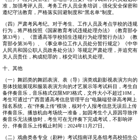
准，加强考评人员、考务工作人员业务培训，强化安全保密和
遵纪守法教育，严格落实回避制度和“黑名单”制度。
（四）严肃考风考纪。对于考生、工作人员及考点学校的违规
行为，将严格按照《国家教育考试违规处理办法》（教育部令
第33号）、《普通高等学校招生违规行为处理暂行办法》（教
育部令第36号）、《事业单位工作人员处分暂行规定》《中华
人民共和国公职人员政务处分法》等规定严肃处理，并追究有
关人员责任，构成犯罪的，移交司法机关处理。
十、其他
（一）舞蹈类的舞蹈表演、表（导）演类戏剧影视表演方向的
形体技能展现和服装表演方向的才艺展示等考试科目，考生自
备伴奏音乐，音乐格式仅限MP3格式，文件大小不超过10M，
考生可通过“广西普通高考信息管理平台”电脑端登录高考网上
报名系统，在“伴奏上传”模块，核对个人报考信息无误后上传
伴奏音乐。播放机由考场统一准备，如因考生个人原因导致伴
奏音乐无法播放时，考生可在无伴奏下完成考试，不影响评
分。伴奏音乐上传截止时间：2024年11月27日。
（二）戏曲类各专业（剧种）考试指南详见各组考高校招生公