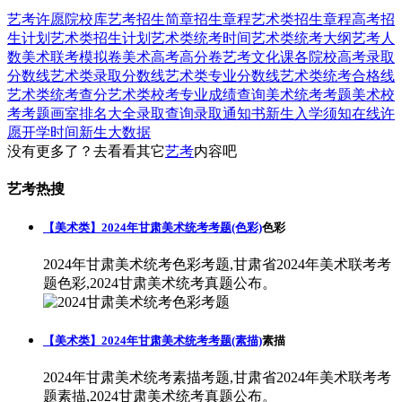
艺考
许愿
院校库
艺考招生简章
招生章程
艺术类招生章程
高考招
生计划
艺术类招生计划
艺术类统考时间
艺术类统考大纲
艺考人
数
美术联考模拟卷
美术高考高分卷
艺考文化课
各院校高考录取
分数线
艺术类录取分数线
艺术类专业分数线
艺术类统考合格线
艺术类统考查分
艺术类校考专业成绩查询
美术统考考题
美术校
考考题
画室排名大全
录取查询
录取通知书
新生入学须知
在线许
愿
开学时间
新生大数据
没有更多了？去看看其它
艺考
内容吧
艺考热搜
【美术类】2024年甘肃美术统考考题(色彩)
色彩
2024年甘肃美术统考色彩考题,甘肃省2024年美术联考考
题色彩,2024甘肃美术统考真题公布。
【美术类】2024年甘肃美术统考考题(素描)
素描
2024年甘肃美术统考素描考题,甘肃省2024年美术联考考
题素描,2024甘肃美术统考真题公布。