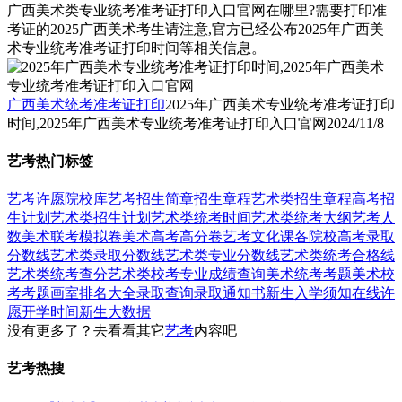
广西美术类专业统考准考证打印入口官网在哪里?需要打印准
考证的2025广西美术考生请注意,官方已经公布2025年广西美
术专业统考准考证打印时间等相关信息。
广西美术统考准考证打印
2025年广西美术专业统考准考证打印
时间,2025年广西美术专业统考准考证打印入口官网
2024/11/8
艺考热门标签
艺考
许愿
院校库
艺考招生简章
招生章程
艺术类招生章程
高考招
生计划
艺术类招生计划
艺术类统考时间
艺术类统考大纲
艺考人
数
美术联考模拟卷
美术高考高分卷
艺考文化课
各院校高考录取
分数线
艺术类录取分数线
艺术类专业分数线
艺术类统考合格线
艺术类统考查分
艺术类校考专业成绩查询
美术统考考题
美术校
考考题
画室排名大全
录取查询
录取通知书
新生入学须知
在线许
愿
开学时间
新生大数据
没有更多了？去看看其它
艺考
内容吧
艺考热搜