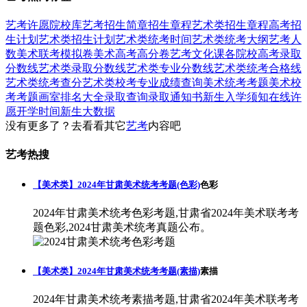
艺考
许愿
院校库
艺考招生简章
招生章程
艺术类招生章程
高考招
生计划
艺术类招生计划
艺术类统考时间
艺术类统考大纲
艺考人
数
美术联考模拟卷
美术高考高分卷
艺考文化课
各院校高考录取
分数线
艺术类录取分数线
艺术类专业分数线
艺术类统考合格线
艺术类统考查分
艺术类校考专业成绩查询
美术统考考题
美术校
考考题
画室排名大全
录取查询
录取通知书
新生入学须知
在线许
愿
开学时间
新生大数据
没有更多了？去看看其它
艺考
内容吧
艺考热搜
【美术类】2024年甘肃美术统考考题(色彩)
色彩
2024年甘肃美术统考色彩考题,甘肃省2024年美术联考考
题色彩,2024甘肃美术统考真题公布。
【美术类】2024年甘肃美术统考考题(素描)
素描
2024年甘肃美术统考素描考题,甘肃省2024年美术联考考