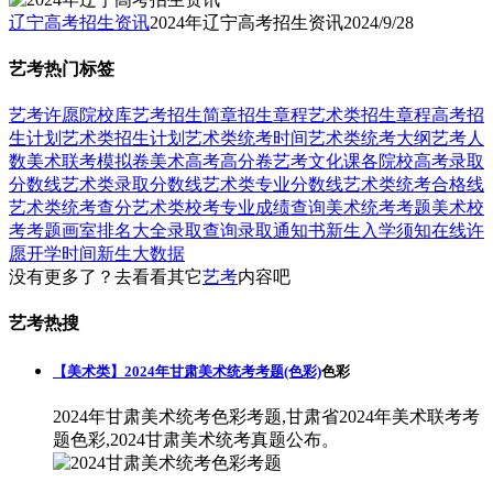
辽宁高考招生资讯
2024年辽宁高考招生资讯
2024/9/28
艺考热门标签
艺考
许愿
院校库
艺考招生简章
招生章程
艺术类招生章程
高考招
生计划
艺术类招生计划
艺术类统考时间
艺术类统考大纲
艺考人
数
美术联考模拟卷
美术高考高分卷
艺考文化课
各院校高考录取
分数线
艺术类录取分数线
艺术类专业分数线
艺术类统考合格线
艺术类统考查分
艺术类校考专业成绩查询
美术统考考题
美术校
考考题
画室排名大全
录取查询
录取通知书
新生入学须知
在线许
愿
开学时间
新生大数据
没有更多了？去看看其它
艺考
内容吧
艺考热搜
【美术类】2024年甘肃美术统考考题(色彩)
色彩
2024年甘肃美术统考色彩考题,甘肃省2024年美术联考考
题色彩,2024甘肃美术统考真题公布。