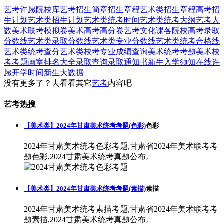
艺考
许愿
院校库
艺考招生简章
招生章程
艺术类招生章程
高考招
生计划
艺术类招生计划
艺术类统考时间
艺术类统考大纲
艺考人
数
美术联考模拟卷
美术高考高分卷
艺考文化课
各院校高考录取
分数线
艺术类录取分数线
艺术类专业分数线
艺术类统考合格线
艺术类统考查分
艺术类校考专业成绩查询
美术统考考题
美术校
考考题
画室排名大全
录取查询
录取通知书
新生入学须知
在线许
愿
开学时间
新生大数据
没有更多了？去看看其它
艺考
内容吧
艺考热搜
【美术类】2024年甘肃美术统考考题(色彩)
色彩
2024年甘肃美术统考色彩考题,甘肃省2024年美术联考考
题色彩,2024甘肃美术统考真题公布。
【美术类】2024年甘肃美术统考考题(素描)
素描
2024年甘肃美术统考素描考题,甘肃省2024年美术联考考
题素描,2024甘肃美术统考真题公布。