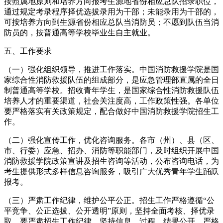
按照属地原则和培养方向报考生源地省份相应总队招录职位，
通过规定考录程序择优选拔录用为干部；未能录用为干部的，
可按培养方向到生源省份相应总队当消防员；不愿到队伍当消
防员的，按普通高等学校毕业生自主就业。
五、工作要求
（一）强化组织领导，推进工作落实。中国消防救援学院是国
家综合性消防救援队伍的组成部分，是应急管理部直属的全日
制普通高等学校。招收青年学生，是国家综合性消防救援队伍
培养人才的重要渠道，社会关注度高，工作政策性强。各单位
要严格落实有关政策规定，配合做好中国消防救援学院招生工
作。
（二）强化宣传工作，优化咨询服务。各市（州）、县（区、
市、行委）应急、招办、消防等职能部门，及时组织开展中国
消防救援学院政策宣讲及招生咨询等活动，公布咨询电话，为
考生提供形式多样信息咨询服务，吸引广大优秀青年学生踊跃
报考。
（三）严肃工作纪律，维护公平公正。招生工作严格遵循“公
平竞争、公正选拔、公开透明”原则，坚持全面考核、择优录
取。要严肃招生工作纪律，坚持信息、过程、结果公开，严格