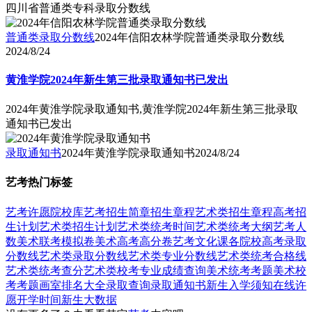
四川省普通类专科录取分数线
普通类录取分数线
2024年信阳农林学院普通类录取分数线
2024/8/24
黄淮学院2024年新生第三批录取通知书已发出
2024年黄淮学院录取通知书,黄淮学院2024年新生第三批录取
通知书已发出
录取通知书
2024年黄淮学院录取通知书
2024/8/24
艺考热门标签
艺考
许愿
院校库
艺考招生简章
招生章程
艺术类招生章程
高考招
生计划
艺术类招生计划
艺术类统考时间
艺术类统考大纲
艺考人
数
美术联考模拟卷
美术高考高分卷
艺考文化课
各院校高考录取
分数线
艺术类录取分数线
艺术类专业分数线
艺术类统考合格线
艺术类统考查分
艺术类校考专业成绩查询
美术统考考题
美术校
考考题
画室排名大全
录取查询
录取通知书
新生入学须知
在线许
愿
开学时间
新生大数据