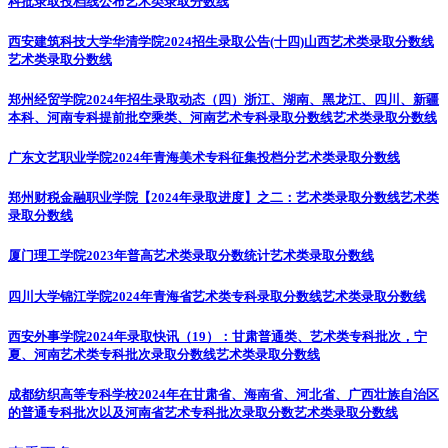
科批录取投档线公布
艺术类录取分数线
西安建筑科技大学华清学院2024招生录取公告(十四)山西艺术类录取分数线
艺术类录取分数线
郑州经贸学院2024年招生录取动态（四）浙江、湖南、黑龙江、四川、新疆
本科、河南专科提前批空乘类、河南艺术专科录取分数线
艺术类录取分数线
广东文艺职业学院2024年青海美术专科征集投档分
艺术类录取分数线
郑州财税金融职业学院【2024年录取进度】之二：艺术类录取分数线
艺术类
录取分数线
厦门理工学院2023年普高艺术类录取分数统计
艺术类录取分数线
四川大学锦江学院2024年青海省艺术类专科录取分数线
艺术类录取分数线
西安外事学院2024年录取快讯（19）：甘肃普通类、艺术类专科批次，宁
夏、河南艺术类专科批次录取分数线
艺术类录取分数线
成都纺织高等专科学校2024年在甘肃省、海南省、河北省、广西壮族自治区
的普通专科批次以及河南省艺术专科批次录取分数
艺术类录取分数线