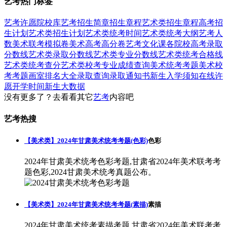
艺考热门标签
艺考
许愿
院校库
艺考招生简章
招生章程
艺术类招生章程
高考招
生计划
艺术类招生计划
艺术类统考时间
艺术类统考大纲
艺考人
数
美术联考模拟卷
美术高考高分卷
艺考文化课
各院校高考录取
分数线
艺术类录取分数线
艺术类专业分数线
艺术类统考合格线
艺术类统考查分
艺术类校考专业成绩查询
美术统考考题
美术校
考考题
画室排名大全
录取查询
录取通知书
新生入学须知
在线许
愿
开学时间
新生大数据
没有更多了？去看看其它
艺考
内容吧
艺考热搜
【美术类】2024年甘肃美术统考考题(色彩)
色彩
2024年甘肃美术统考色彩考题,甘肃省2024年美术联考考
题色彩,2024甘肃美术统考真题公布。
【美术类】2024年甘肃美术统考考题(素描)
素描
2024年甘肃美术统考素描考题,甘肃省2024年美术联考考