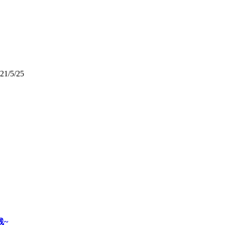
21/5/25
线~