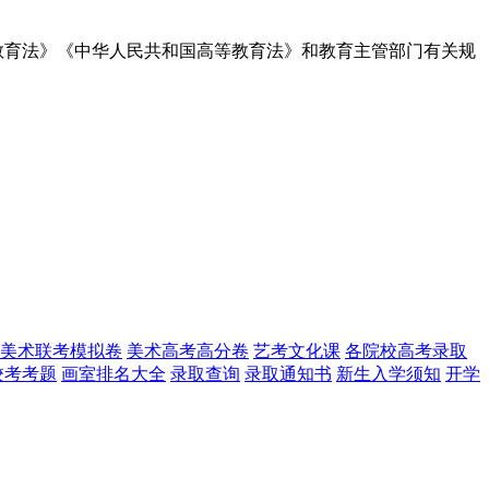
教育法》《中华人民共和国高等教育法》和教育主管部门有关规
美术联考模拟卷
美术高考高分卷
艺考文化课
各院校高考录取
校考考题
画室排名大全
录取查询
录取通知书
新生入学须知
开学