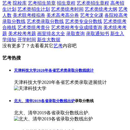
艺考
院校库
艺考招生简章
招生章程
艺术类招生章程
高考招
生计划
艺术类招生计划
艺术类统考时间
艺术类统考大纲
艺考
人数
美术联考模拟卷
美术高考高分卷
艺考文化课
各院校高考
录取分数线
艺术类录取分数线
艺术类专业分数线
艺术类统考
合格线
艺术类统考查分
艺术类校考专业成绩查询
美术统考考
题
美术校考考题
画室排名大全
录取查询
录取通知书
新生入
学须知
开学时间
新生大数据
没有更多了？去看看其它
艺考
内容吧
艺考热搜
天津科技大学2020年各省艺术类录取分数线统计
天津科技大学2020年各省艺术类录取进展统计
北大、清华2019各省录取分数线出炉
录取分数线
北大、清华2019各省录取分数线出炉.