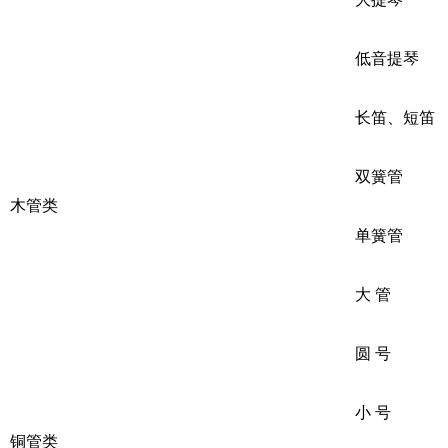
低音提琴
长笛、短笛
双簧管
木管类
单簧管
大 管
圆 号
小 号
铜管类