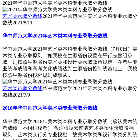
2021年华中师范大学美术类本科专业录取分数线
艺术类录取分数线
2021年华中师范大学美术类本科专业录取分
数线
2021/8/11
华中师范大学2021年艺术类本科专业录取分数线
华中师范大学2021年艺术类本科专业录取分数线（7月8日）美
术类专业录取原则 1.如我校在生源省份设置在平行志愿组录
取，则按照生源省份美术类和设计类录取政策规定，在考生专
业统考成绩和高考文化成绩达到生源省份控制线基础上，我校
按照生源省份投档规则成绩从..
艺术类录取分数线
华中师范大学2021年艺术类本科专业录取分
数线
2021/7/9
2018年华中师范大学美术类专业录取分数线
华中师范大学2018年美术类本科专业录取分数线（承认美术统
考成绩，不组织校考） 备注根据云南省艺术类招生录取投档
规则，艺术类实行分专业投档，故美术学类和设计学类分列统