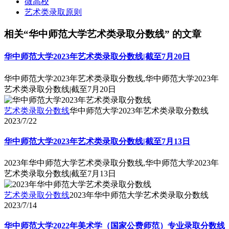
微高校
艺术类录取原则
相关“华中师范大学艺术类录取分数线” 的文章
华中师范大学2023年艺术类录取分数线|截至7月20日
华中师范大学2023年艺术类录取分数线,华中师范大学2023年
艺术类录取分数线|截至7月20日
艺术类录取分数线
华中师范大学2023年艺术类录取分数线
2023/7/22
华中师范大学2023年艺术类录取分数线|截至7月13日
2023年华中师范大学艺术类录取分数线,华中师范大学2023年
艺术类录取分数线|截至7月13日
艺术类录取分数线
2023年华中师范大学艺术类录取分数线
2023/7/14
华中师范大学2022年美术学（国家公费师范）专业录取分数线