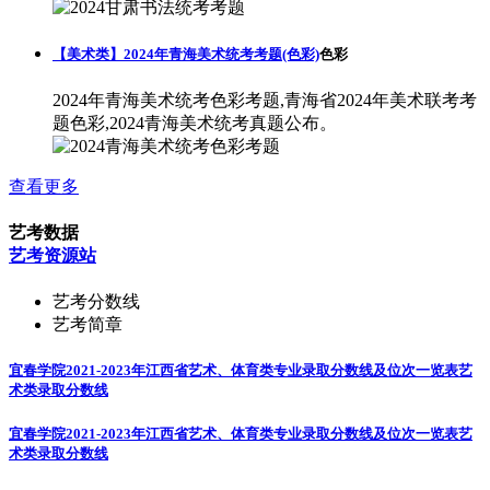
【美术类】2024年青海美术统考考题(色彩)
色彩
2024年青海美术统考色彩考题,青海省2024年美术联考考
题色彩,2024青海美术统考真题公布。
查看更多
艺考数据
艺考资源站
艺考分数线
艺考简章
宜春学院2021-2023年江西省艺术、体育类专业录取分数线及位次一览表
艺
术类录取分数线
宜春学院2021-2023年江西省艺术、体育类专业录取分数线及位次一览表
艺
术类录取分数线