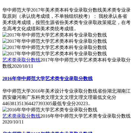
华中师范大学2017年美术类本科专业录取分数线美术类专业录
取原则（承认统考成绩，不单独组织校考）： 我校承认各省
美术统考成绩，按照生源省份美术类专业录取政策规定，在考
生高考文化成绩和美术类统考成绩..
艺术类录取分数线
2017年华中师范大学艺术类本科专业录取分
数线
2020/10/11
2016年华中师范大学艺术类专业录取分数线
华中师范大学2016年美术设计专业录取分数线省份湖北湖南江
西安徽河南广东科类文理文文文理文理文理最低文化分
446381351364427393305最低专业分20223..
艺术类录取分数线
2016年华中师范大学艺术类专业录取分数线
2020/10/11