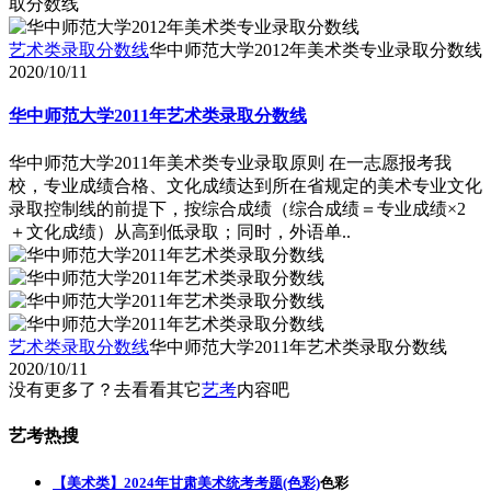
取分数线
艺术类录取分数线
华中师范大学2012年美术类专业录取分数线
2020/10/11
华中师范大学2011年艺术类录取分数线
华中师范大学2011年美术类专业录取原则 在一志愿报考我
校，专业成绩合格、文化成绩达到所在省规定的美术专业文化
录取控制线的前提下，按综合成绩（综合成绩＝专业成绩×2
＋文化成绩）从高到低录取；同时，外语单..
艺术类录取分数线
华中师范大学2011年艺术类录取分数线
2020/10/11
没有更多了？去看看其它
艺考
内容吧
艺考热搜
【美术类】2024年甘肃美术统考考题(色彩)
色彩