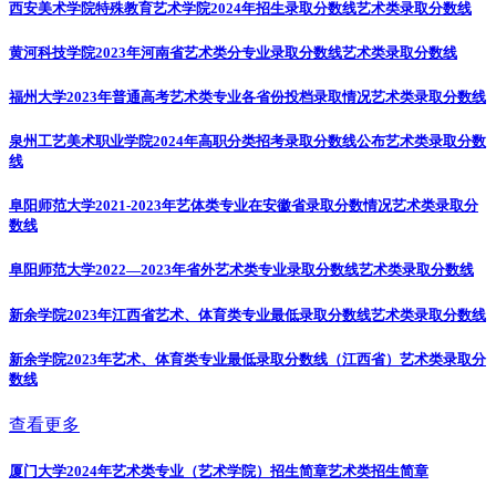
西安美术学院特殊教育艺术学院2024年招生录取分数线
艺术类录取分数线
黄河科技学院2023年河南省艺术类分专业录取分数线
艺术类录取分数线
福州大学2023年普通高考艺术类专业各省份投档录取情况
艺术类录取分数线
泉州工艺美术职业学院2024年高职分类招考录取分数线公布
艺术类录取分数
线
阜阳师范大学2021-2023年艺体类专业在安徽省录取分数情况
艺术类录取分
数线
阜阳师范大学2022—2023年省外艺术类专业录取分数线
艺术类录取分数线
新余学院2023年江西省艺术、体育类专业最低录取分数线
艺术类录取分数线
新余学院2023年艺术、体育类专业最低录取分数线（江西省）
艺术类录取分
数线
查看更多
厦门大学2024年艺术类专业（艺术学院）招生简章
艺术类招生简章