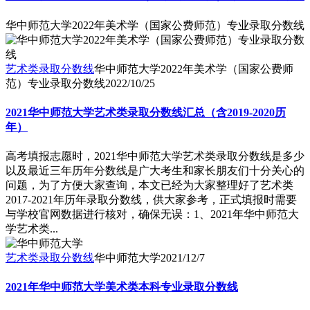
华中师范大学2022年美术学（国家公费师范）专业录取分数线
艺术类录取分数线
华中师范大学2022年美术学（国家公费师
范）专业录取分数线
2022/10/25
2021华中师范大学艺术类录取分数线汇总（含2019-2020历
年）
高考填报志愿时，2021华中师范大学艺术类录取分数线是多少
以及最近三年历年分数线是广大考生和家长朋友们十分关心的
问题，为了方便大家查询，本文已经为大家整理好了艺术类
2017-2021年历年录取分数线，供大家参考，正式填报时需要
与学校官网数据进行核对，确保无误：1、2021年华中师范大
学艺术类...
艺术类录取分数线
华中师范大学
2021/12/7
2021年华中师范大学美术类本科专业录取分数线