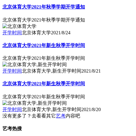
北京体育大学2021年秋季学期开学通知
北京体育大学2021年秋季学期开学通知
开学时间
北京体育大学
2021/8/24
北京体育大学2021年新生秋季开学时间
北京体育大学2021年新生秋季开学时间
开学时间
北京体育大学,新生开学时间
2021/8/21
北京体育大学2021年新生秋季开学时间
北京体育大学2021年新生秋季开学时间
开学时间
北京体育大学,新生开学时间
2021/8/20
没有更多了？去看看其它
艺考
内容吧
艺考热搜