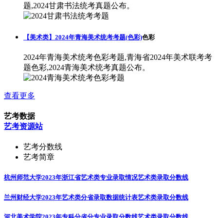
题,2024甘肃书法统考真题公布。
【美术类】2024年青海美术统考考题(色彩)
色彩
2024年青海美术统考色彩考题,青海省2024年美术联考考
题色彩,2024青海美术统考真题公布。
查看更多
艺考数据
艺考资源站
艺考分数线
艺考简章
杭州师范大学2023年浙江省艺术类专业录取情况
艺术类录取分数线
兰州财经大学2023年艺术类分省录取数据统计表
艺术类录取分数线
河北美术学院2023年专科分省分专业录取分数线
艺术类录取分数线