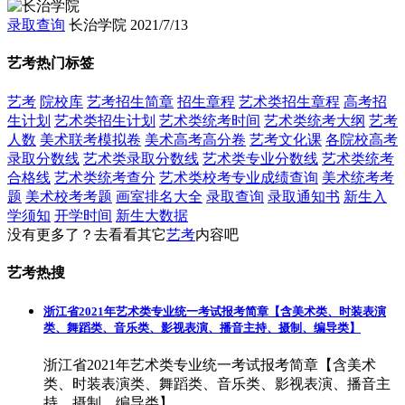
录取查询
长治学院
2021/7/13
艺考热门标签
艺考
院校库
艺考招生简章
招生章程
艺术类招生章程
高考招
生计划
艺术类招生计划
艺术类统考时间
艺术类统考大纲
艺考
人数
美术联考模拟卷
美术高考高分卷
艺考文化课
各院校高考
录取分数线
艺术类录取分数线
艺术类专业分数线
艺术类统考
合格线
艺术类统考查分
艺术类校考专业成绩查询
美术统考考
题
美术校考考题
画室排名大全
录取查询
录取通知书
新生入
学须知
开学时间
新生大数据
没有更多了？去看看其它
艺考
内容吧
艺考热搜
浙江省2021年艺术类专业统一考试报考简章【含美术类、时装表演
类、舞蹈类、音乐类、影视表演、播音主持、摄制、编导类】
浙江省2021年艺术类专业统一考试报考简章【含美术
类、时装表演类、舞蹈类、音乐类、影视表演、播音主
持、摄制、编导类】