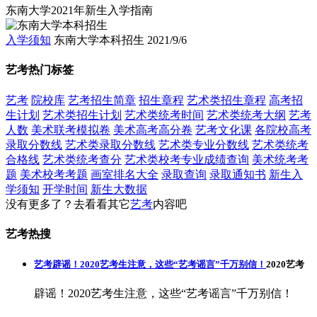
东南大学2021年新生入学指南
入学须知
东南大学本科招生
2021/9/6
艺考热门标签
艺考
院校库
艺考招生简章
招生章程
艺术类招生章程
高考招
生计划
艺术类招生计划
艺术类统考时间
艺术类统考大纲
艺考
人数
美术联考模拟卷
美术高考高分卷
艺考文化课
各院校高考
录取分数线
艺术类录取分数线
艺术类专业分数线
艺术类统考
合格线
艺术类统考查分
艺术类校考专业成绩查询
美术统考考
题
美术校考考题
画室排名大全
录取查询
录取通知书
新生入
学须知
开学时间
新生大数据
没有更多了？去看看其它
艺考
内容吧
艺考热搜
艺考辟谣！2020艺考生注意，这些“艺考谣言”千万别信！
2020艺考
辟谣！2020艺考生注意，这些“艺考谣言”千万别信！