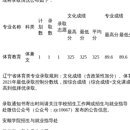
现将录取情况公布如下：
文化成绩
专业成绩
计
录
录取
专业名称
科类
划
取
志愿
最高
最低
平均
数
数
最高分
最低
分
分
分
体兼
体育教育
1
1
1
325
325
325
89.6
89.6
文
辽宁省体育类专业录取规则：文化成绩（含政策性加分）、体
2021年最低录取控制分数线，按综合成绩（综合成绩=文化课成
高到低择优录取。
录取通知书寄出时间请关注学校招生工作网或招生与就业指导
处微信公众号（公众号：zjc10667）发布的公告信息。
安顺学院招生与就业指导处