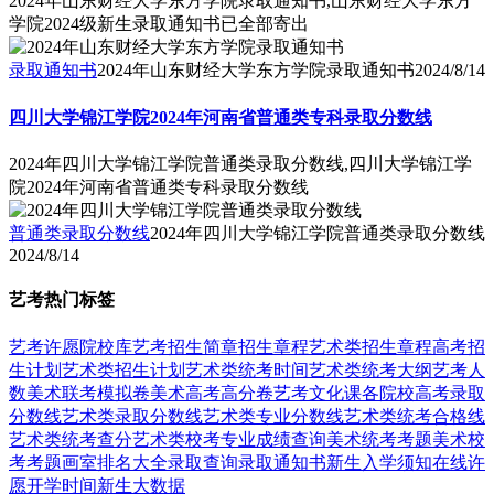
2024年山东财经大学东方学院录取通知书,山东财经大学东方
学院2024级新生录取通知书已全部寄出
录取通知书
2024年山东财经大学东方学院录取通知书
2024/8/14
四川大学锦江学院2024年河南省普通类专科录取分数线
2024年四川大学锦江学院普通类录取分数线,四川大学锦江学
院2024年河南省普通类专科录取分数线
普通类录取分数线
2024年四川大学锦江学院普通类录取分数线
2024/8/14
艺考热门标签
艺考
许愿
院校库
艺考招生简章
招生章程
艺术类招生章程
高考招
生计划
艺术类招生计划
艺术类统考时间
艺术类统考大纲
艺考人
数
美术联考模拟卷
美术高考高分卷
艺考文化课
各院校高考录取
分数线
艺术类录取分数线
艺术类专业分数线
艺术类统考合格线
艺术类统考查分
艺术类校考专业成绩查询
美术统考考题
美术校
考考题
画室排名大全
录取查询
录取通知书
新生入学须知
在线许
愿
开学时间
新生大数据