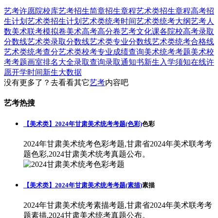
艺考
许愿
院校库
艺考招生简章
招生章程
艺术类招生章程
高考招
生计划
艺术类招生计划
艺术类统考时间
艺术类统考大纲
艺考人
数
美术联考模拟卷
美术高考高分卷
艺考文化课
各院校高考录取
分数线
艺术类录取分数线
艺术类专业分数线
艺术类统考合格线
艺术类统考查分
艺术类校考专业成绩查询
美术统考考题
美术校
考考题
画室排名大全
录取查询
录取通知书
新生入学须知
在线许
愿
开学时间
新生大数据
没有更多了？去看看其它
艺考
内容吧
艺考热搜
【美术类】2024年甘肃美术统考考题(色彩)
色彩
2024年甘肃美术统考色彩考题,甘肃省2024年美术联考考
题色彩,2024甘肃美术统考真题公布。
【美术类】2024年甘肃美术统考考题(素描)
素描
2024年甘肃美术统考素描考题,甘肃省2024年美术联考考
题素描,2024甘肃美术统考真题公布。