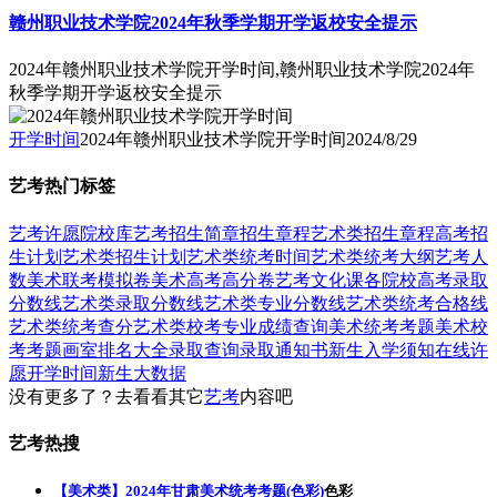
赣州职业技术学院2024年秋季学期开学返校安全提示
2024年赣州职业技术学院开学时间,赣州职业技术学院2024年
秋季学期开学返校安全提示
开学时间
2024年赣州职业技术学院开学时间
2024/8/29
艺考热门标签
艺考
许愿
院校库
艺考招生简章
招生章程
艺术类招生章程
高考招
生计划
艺术类招生计划
艺术类统考时间
艺术类统考大纲
艺考人
数
美术联考模拟卷
美术高考高分卷
艺考文化课
各院校高考录取
分数线
艺术类录取分数线
艺术类专业分数线
艺术类统考合格线
艺术类统考查分
艺术类校考专业成绩查询
美术统考考题
美术校
考考题
画室排名大全
录取查询
录取通知书
新生入学须知
在线许
愿
开学时间
新生大数据
没有更多了？去看看其它
艺考
内容吧
艺考热搜
【美术类】2024年甘肃美术统考考题(色彩)
色彩