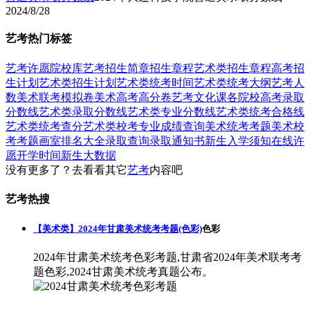
2024/8/28
艺考热门标签
艺考
许愿
院校库
艺考招生简章
招生章程
艺术类招生章程
高考招
生计划
艺术类招生计划
艺术类统考时间
艺术类统考大纲
艺考人
数
美术联考模拟卷
美术高考高分卷
艺考文化课
各院校高考录取
分数线
艺术类录取分数线
艺术类专业分数线
艺术类统考合格线
艺术类统考查分
艺术类校考专业成绩查询
美术统考考题
美术校
考考题
画室排名大全
录取查询
录取通知书
新生入学须知
在线许
愿
开学时间
新生大数据
没有更多了？去看看其它
艺考
内容吧
艺考热搜
【美术类】2024年甘肃美术统考考题(色彩)
色彩
2024年甘肃美术统考色彩考题,甘肃省2024年美术联考考
题色彩,2024甘肃美术统考真题公布。