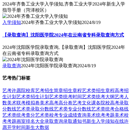
2024年齐鲁工业大学入学须知,齐鲁工业大学2024年新生入学
指导手册（菏泽校区）
入学须知
2024年齐鲁工业大学入学须知
2024/8/19
【录取查询】沈阳医学院2024年在云南省专科录取查询方式
2024年沈阳医学院录取查询,【录取查询】沈阳医学院2024年
在云南省专科录取查询方式
录取查询
2024年沈阳医学院录取查询
2024/8/19
艺考热门标签
艺考
许愿
院校库
艺考招生简章
招生章程
艺术类招生章程
高考招
生计划
艺术类招生计划
艺术类统考时间
艺术类统考大纲
艺考人
数
美术联考模拟卷
美术高考高分卷
艺考文化课
各院校高考录取
分数线
艺术类录取分数线
艺术类专业分数线
艺术类统考合格线
艺术类统考查分
艺术类校考专业成绩查询
美术统考考题
美术校
考考题
画室排名大全
录取查询
录取通知书
新生入学须知
在线许
愿
开学时间
新生大数据