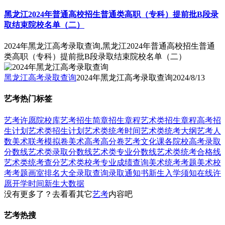
黑龙江2024年普通高校招生普通类高职（专科）提前批B段录
取结束院校名单（二）
2024年黑龙江高考录取查询,黑龙江2024年普通高校招生普通
类高职（专科）提前批B段录取结束院校名单（二）
黑龙江高考录取查询
2024年黑龙江高考录取查询
2024/8/13
艺考热门标签
艺考
许愿
院校库
艺考招生简章
招生章程
艺术类招生章程
高考招
生计划
艺术类招生计划
艺术类统考时间
艺术类统考大纲
艺考人
数
美术联考模拟卷
美术高考高分卷
艺考文化课
各院校高考录取
分数线
艺术类录取分数线
艺术类专业分数线
艺术类统考合格线
艺术类统考查分
艺术类校考专业成绩查询
美术统考考题
美术校
考考题
画室排名大全
录取查询
录取通知书
新生入学须知
在线许
愿
开学时间
新生大数据
没有更多了？去看看其它
艺考
内容吧
艺考热搜