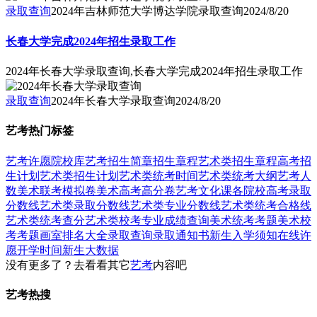
录取查询
2024年吉林师范大学博达学院录取查询
2024/8/20
长春大学完成2024年招生录取工作
2024年长春大学录取查询,长春大学完成2024年招生录取工作
录取查询
2024年长春大学录取查询
2024/8/20
艺考热门标签
艺考
许愿
院校库
艺考招生简章
招生章程
艺术类招生章程
高考招
生计划
艺术类招生计划
艺术类统考时间
艺术类统考大纲
艺考人
数
美术联考模拟卷
美术高考高分卷
艺考文化课
各院校高考录取
分数线
艺术类录取分数线
艺术类专业分数线
艺术类统考合格线
艺术类统考查分
艺术类校考专业成绩查询
美术统考考题
美术校
考考题
画室排名大全
录取查询
录取通知书
新生入学须知
在线许
愿
开学时间
新生大数据
没有更多了？去看看其它
艺考
内容吧
艺考热搜