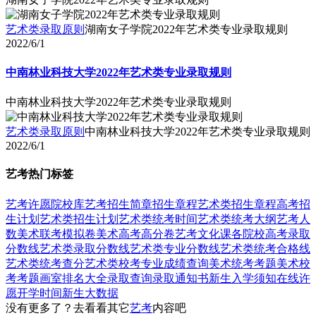
艺术类录取原则
湖南女子学院2022年艺术类专业录取规则
2022/6/1
中南林业科技大学2022年艺术类专业录取规则
中南林业科技大学2022年艺术类专业录取规则
艺术类录取原则
中南林业科技大学2022年艺术类专业录取规则
2022/6/1
艺考热门标签
艺考
许愿
院校库
艺考招生简章
招生章程
艺术类招生章程
高考招
生计划
艺术类招生计划
艺术类统考时间
艺术类统考大纲
艺考人
数
美术联考模拟卷
美术高考高分卷
艺考文化课
各院校高考录取
分数线
艺术类录取分数线
艺术类专业分数线
艺术类统考合格线
艺术类统考查分
艺术类校考专业成绩查询
美术统考考题
美术校
考考题
画室排名大全
录取查询
录取通知书
新生入学须知
在线许
愿
开学时间
新生大数据
没有更多了？去看看其它
艺考
内容吧