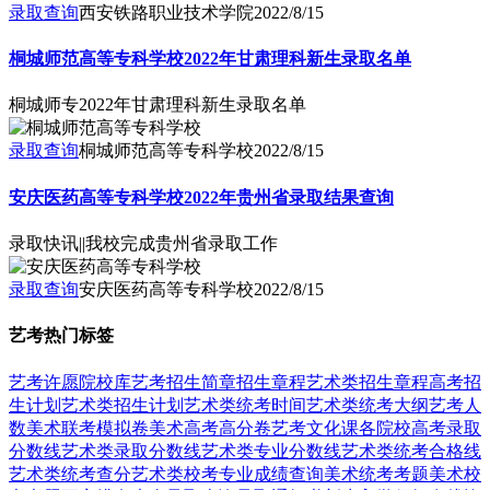
录取查询
西安铁路职业技术学院
2022/8/15
桐城师范高等专科学校2022年甘肃理科新生录取名单
桐城师专2022年甘肃理科新生录取名单
录取查询
桐城师范高等专科学校
2022/8/15
安庆医药高等专科学校2022年贵州省录取结果查询
录取快讯||我校完成贵州省录取工作
录取查询
安庆医药高等专科学校
2022/8/15
艺考热门标签
艺考
许愿
院校库
艺考招生简章
招生章程
艺术类招生章程
高考招
生计划
艺术类招生计划
艺术类统考时间
艺术类统考大纲
艺考人
数
美术联考模拟卷
美术高考高分卷
艺考文化课
各院校高考录取
分数线
艺术类录取分数线
艺术类专业分数线
艺术类统考合格线
艺术类统考查分
艺术类校考专业成绩查询
美术统考考题
美术校