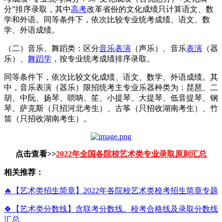
分”排序录取，其中
高考
改革省份的文化成绩只计算语文、数
学和外语。同等条件下，依次比较专业统考成绩、语文、数
学、外语成绩。
（二）音乐、舞蹈类：区分
音乐表演
（声乐）、音乐
表演
（器
乐）、
舞蹈学
，按专业统考成绩排序录取。
同等条件下，依次比较文化成绩、语文、数学、外语成绩。其
中，音乐表演（器乐）限招统考主专业乐器种类为：琵琶、二
胡、中阮、扬琴、唢呐、笙、小提琴、大提琴、低音提琴、钢
琴、萨克斯（只招河北考生）、古筝（只招收湖南考生）、竹
笛（只招收湖南考生）。
点击查看>>
2022年全国各院校艺术类专业录取原则汇总
相关推荐：
🔥【艺术类招生简章】2022年各院校艺术类校考招生简章专题
🍀【艺术类分数线】含联考分数线、校考合格线及录取分数线
汇总