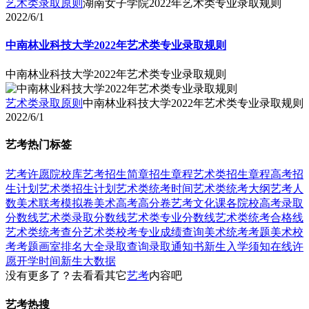
艺术类录取原则
湖南女子学院2022年艺术类专业录取规则
2022/6/1
中南林业科技大学2022年艺术类专业录取规则
中南林业科技大学2022年艺术类专业录取规则
艺术类录取原则
中南林业科技大学2022年艺术类专业录取规则
2022/6/1
艺考热门标签
艺考
许愿
院校库
艺考招生简章
招生章程
艺术类招生章程
高考招
生计划
艺术类招生计划
艺术类统考时间
艺术类统考大纲
艺考人
数
美术联考模拟卷
美术高考高分卷
艺考文化课
各院校高考录取
分数线
艺术类录取分数线
艺术类专业分数线
艺术类统考合格线
艺术类统考查分
艺术类校考专业成绩查询
美术统考考题
美术校
考考题
画室排名大全
录取查询
录取通知书
新生入学须知
在线许
愿
开学时间
新生大数据
没有更多了？去看看其它
艺考
内容吧
艺考热搜