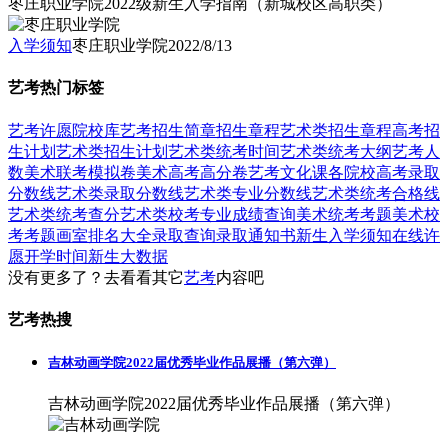
枣庄职业学院2022级新生入学指南（新城校区高职类）
入学须知
枣庄职业学院
2022/8/13
艺考热门标签
艺考
许愿
院校库
艺考招生简章
招生章程
艺术类招生章程
高考招
生计划
艺术类招生计划
艺术类统考时间
艺术类统考大纲
艺考人
数
美术联考模拟卷
美术高考高分卷
艺考文化课
各院校高考录取
分数线
艺术类录取分数线
艺术类专业分数线
艺术类统考合格线
艺术类统考查分
艺术类校考专业成绩查询
美术统考考题
美术校
考考题
画室排名大全
录取查询
录取通知书
新生入学须知
在线许
愿
开学时间
新生大数据
没有更多了？去看看其它
艺考
内容吧
艺考热搜
吉林动画学院2022届优秀毕业作品展播（第六弹）
吉林动画学院2022届优秀毕业作品展播（第六弹）