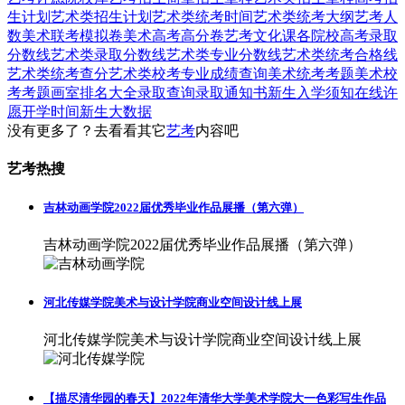
生计划
艺术类招生计划
艺术类统考时间
艺术类统考大纲
艺考人
数
美术联考模拟卷
美术高考高分卷
艺考文化课
各院校高考录取
分数线
艺术类录取分数线
艺术类专业分数线
艺术类统考合格线
艺术类统考查分
艺术类校考专业成绩查询
美术统考考题
美术校
考考题
画室排名大全
录取查询
录取通知书
新生入学须知
在线许
愿
开学时间
新生大数据
没有更多了？去看看其它
艺考
内容吧
艺考热搜
吉林动画学院2022届优秀毕业作品展播（第六弹）
吉林动画学院2022届优秀毕业作品展播（第六弹）
河北传媒学院美术与设计学院商业空间设计线上展
河北传媒学院美术与设计学院商业空间设计线上展
【描尽清华园的春天】2022年清华大学美术学院大一色彩写生作品