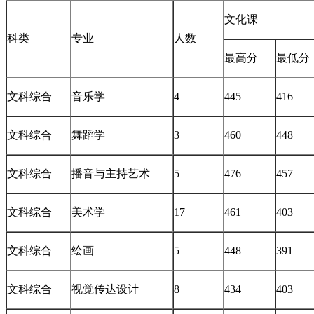
文化课
科类
专业
人数
最高分
最低分
文科综合
音乐学
4
445
416
文科综合
舞蹈学
3
460
448
文科综合
播音与主持艺术
5
476
457
文科综合
美术学
17
461
403
文科综合
绘画
5
448
391
文科综合
视觉传达设计
8
434
403