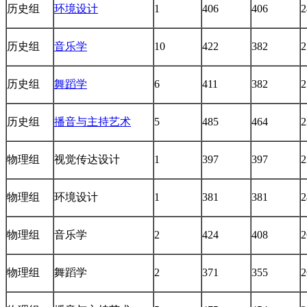
历史组
环境设计
1
406
406
2
历史组
音乐学
10
422
382
2
历史组
舞蹈学
6
411
382
2
历史组
播音与主持艺术
5
485
464
2
物理组
视觉传达设计
1
397
397
2
物理组
环境设计
1
381
381
2
物理组
音乐学
2
424
408
2
物理组
舞蹈学
2
371
355
2