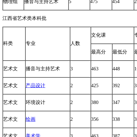
物理组
播音与主持艺术
5
475
454
2
江西省艺术类本科批
文化课
科类
专业
人数
最高分
最低分
艺术文
播音与主持艺术
3
463
448
1
艺术文
产品设计
2
425
392
3
艺术文
环境设计
2
380
347
3
艺术文
绘画
2
356
338
3
艺术文
美术学
3
463
387
3