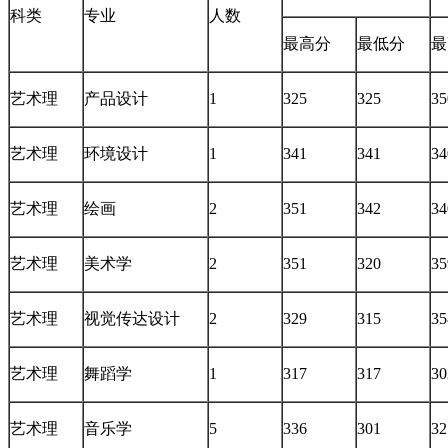
科类
专业
人数
最高分
最低分
最
艺术理
产品设计
1
325
325
35
艺术理
环境设计
1
341
341
34
艺术理
绘画
2
351
342
34
艺术理
美术学
2
351
320
35
艺术理
视觉传达设计
2
329
315
35
艺术理
舞蹈学
1
317
317
30
艺术理
音乐学
5
336
301
32