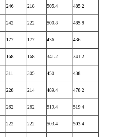
246
218
505.4
485.2
242
222
500.8
485.8
177
177
436
436
168
168
341.2
341.2
311
305
450
438
228
214
489.4
478.2
262
262
519.4
519.4
222
222
503.4
503.4