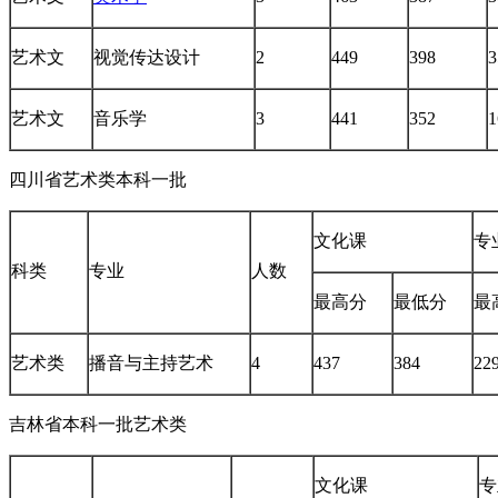
艺术文
视觉传达设计
2
449
398
3
艺术文
音乐学
3
441
352
1
四川省艺术类本科一批
文化课
专
科类
专业
人数
最高分
最低分
最
艺术类
播音与主持艺术
4
437
384
22
吉林省本科一批艺术类
文化课
专