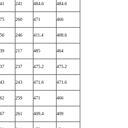
41
241
484.6
484.6
75
260
471
466
56
246
411.4
408.6
39
217
485
464
37
237
475.2
475.2
43
243
471.6
471.6
62
259
471
466
67
261
409.4
409