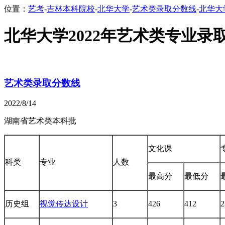
位置：
艺考
-
吉林本科院校
-
北华大学
-
艺术类录取分数线
-
北华大
北华大学2022年艺术类专业录
艺术类录取分数线
2022/8/14
湖南省艺术类本科批
文化课
科类
专业
人数
最高分
最低分
历史组
视觉传达设计
3
426
412
2