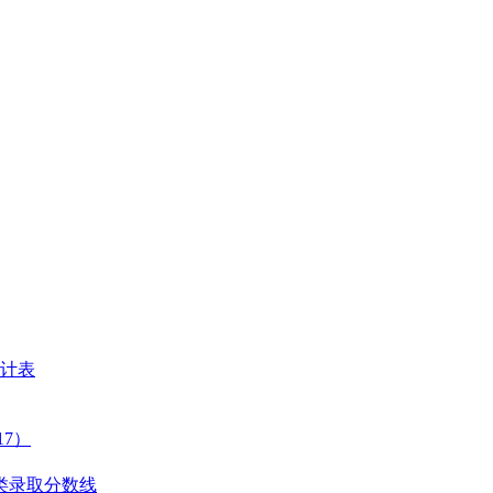
统计表
17）
C类录取分数线