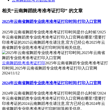
云南舞蹈统考分数线预测
相关“云南舞蹈统考准考证打印” 的文章
2025年云南省舞蹈专业统考准考证打印时间|打印入口官网
2025年云南省舞蹈专业统考准考证打印时间是什么时候?2025
年云南省舞蹈类专业统考准考证打印入口官网在哪里?需要打
印准考证的2025云南舞蹈考生请注意,官方已经公布2025年云
南省舞蹈专业统考准考证打印时间等相关信息。
云南舞蹈统考准考证打印
2025年云南省舞蹈专业统考准考证打
印时间,2025年云南省舞蹈专业统考准考证打印入口官网
2024/11/12
2024年云南省舞蹈专业统考准考证打印时间|打印入口官网
2024年云南省舞蹈专业统考准考证打印时间是什么时候?2024
年云南省舞蹈类专业统考准考证打印入口官网在哪里?需要打
印准考证的2024云南舞蹈考生请注意,官方已经公布2024年云
南省舞蹈专业统考准考证打印时间等相关信息。