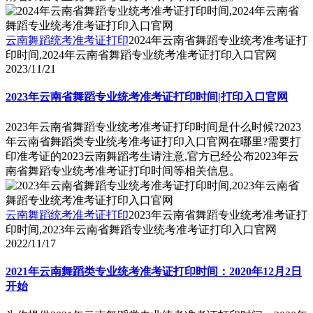
云南舞蹈统考准考证打印
2024年云南省舞蹈专业统考准考证打
印时间,2024年云南省舞蹈专业统考准考证打印入口官网
2023/11/21
2023年云南省舞蹈专业统考准考证打印时间|打印入口官网
2023年云南省舞蹈专业统考准考证打印时间是什么时候?2023
年云南省舞蹈类专业统考准考证打印入口官网在哪里?需要打
印准考证的2023云南舞蹈考生请注意,官方已经公布2023年云
南省舞蹈专业统考准考证打印时间等相关信息。
云南舞蹈统考准考证打印
2023年云南省舞蹈专业统考准考证打
印时间,2023年云南省舞蹈专业统考准考证打印入口官网
2022/11/17
2021年云南舞蹈类专业统考准考证打印时间：2020年12月2日
开始