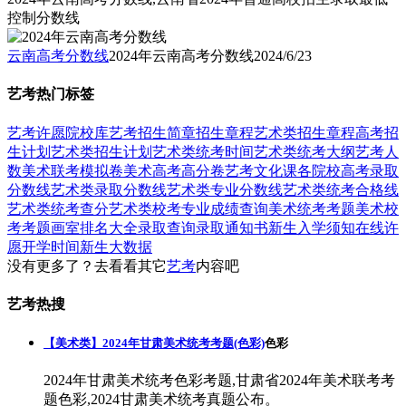
控制分数线
云南高考分数线
2024年云南高考分数线
2024/6/23
艺考热门标签
艺考
许愿
院校库
艺考招生简章
招生章程
艺术类招生章程
高考招
生计划
艺术类招生计划
艺术类统考时间
艺术类统考大纲
艺考人
数
美术联考模拟卷
美术高考高分卷
艺考文化课
各院校高考录取
分数线
艺术类录取分数线
艺术类专业分数线
艺术类统考合格线
艺术类统考查分
艺术类校考专业成绩查询
美术统考考题
美术校
考考题
画室排名大全
录取查询
录取通知书
新生入学须知
在线许
愿
开学时间
新生大数据
没有更多了？去看看其它
艺考
内容吧
艺考热搜
【美术类】2024年甘肃美术统考考题(色彩)
色彩
2024年甘肃美术统考色彩考题,甘肃省2024年美术联考考
题色彩,2024甘肃美术统考真题公布。