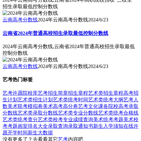
招生录取最低控制分数线
云南高考分数线
2024年云南高考分数线
2024/6/23
云南省2024年普通高校招生录取最低控制分数线
2024年云南高考分数线,云南省2024年普通高校招生录取最低
控制分数线
云南高考分数线
2024年云南高考分数线
2024/6/23
艺考热门标签
艺考
许愿
院校库
艺考招生简章
招生章程
艺术类招生章程
高考招
生计划
艺术类招生计划
艺术类统考时间
艺术类统考大纲
艺考人
数
美术联考模拟卷
美术高考高分卷
艺考文化课
各院校高考录取
分数线
艺术类录取分数线
艺术类专业分数线
艺术类统考合格线
艺术类统考查分
艺术类校考专业成绩查询
美术统考考题
美术校
考考题
画室排名大全
录取查询
录取通知书
新生入学须知
在线许
愿
开学时间
新生大数据
没有更多了？去看看其它
艺考
内容吧