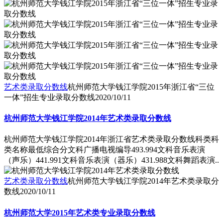
艺术类录取分数线
杭州师范大学钱江学院2015年浙江省“三位
一体”招生专业录取分数线
2020/10/11
杭州师范大学钱江学院2014年艺术类录取分数线
杭州师范大学钱江学院2014年浙江省艺术类录取分数线科类科
类名称最低综合分文科广播电视编导493.994文科音乐表演
（声乐）441.991文科音乐表演（器乐）431.988文科舞蹈表演..
艺术类录取分数线
杭州师范大学钱江学院2014年艺术类录取分
数线
2020/10/11
杭州师范大学2015年艺术类专业录取分数线