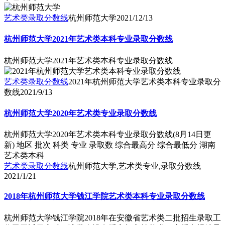
艺术类录取分数线
杭州师范大学
2021/12/13
杭州师范大学2021年艺术类本科专业录取分数线
杭州师范大学2021年艺术类本科专业录取分数线
艺术类录取分数线
2021年杭州师范大学艺术类本科专业录取分
数线
2021/9/13
杭州师范大学2020年艺术类专业录取分数线
杭州师范大学2020年艺术类本科专业录取分数线(8月14日更
新) 地区 批次 科类 专业 录取数 综合最高分 综合最低分 湖南
艺术类本科
艺术类录取分数线
杭州师范大学,艺术类专业,录取分数线
2021/1/21
2018年杭州师范大学钱江学院艺术类本科专业录取分数线
杭州师范大学钱江学院2018年在安徽省艺术类二批招生录取工