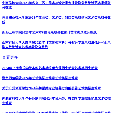
中南民族大学2023年各省（区）美术与设计类专业录取分数统计
艺术类录取
分数线
许昌职业技术学院2023年体育类、艺术类、对口类录取情况
艺术类录取分数
线
新乡工程学院2023年艺术本科B段录取分数统计
艺术类录取分数线
西南财经大学天府学院2023年【艺体类本科】分省分专业录取最低分和而录
取人数统计表
艺术类录取分数线
查看更多
2024年上海音乐学院本科艺术类统考专业招生简章
艺术类招生简章
湖州师范学院2024年艺术类招生简章
艺术类招生简章
关于广州体育学院2024年舞蹈类专业培养方向的公告
艺术类招生简章
内蒙古科技大学包头师范学院2024年音乐类、舞蹈学专业招生简章
艺术类招
生简章