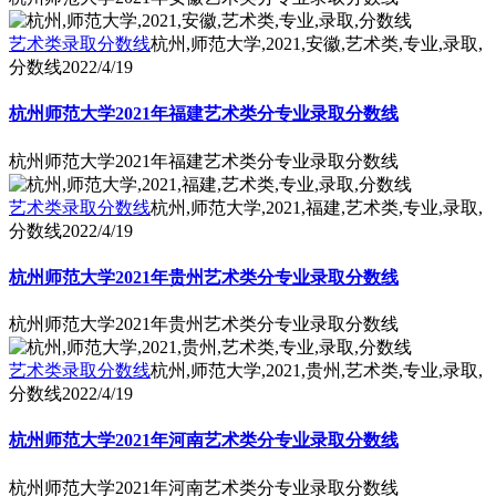
艺术类录取分数线
杭州,师范大学,2021,安徽,艺术类,专业,录取,
分数线
2022/4/19
杭州师范大学2021年福建艺术类分专业录取分数线
杭州师范大学2021年福建艺术类分专业录取分数线
艺术类录取分数线
杭州,师范大学,2021,福建,艺术类,专业,录取,
分数线
2022/4/19
杭州师范大学2021年贵州艺术类分专业录取分数线
杭州师范大学2021年贵州艺术类分专业录取分数线
艺术类录取分数线
杭州,师范大学,2021,贵州,艺术类,专业,录取,
分数线
2022/4/19
杭州师范大学2021年河南艺术类分专业录取分数线
杭州师范大学2021年河南艺术类分专业录取分数线