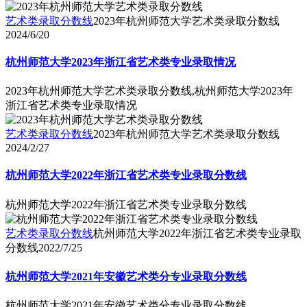
艺术类录取分数线
2023年杭州师范大学艺术类录取分数线
2024/6/20
杭州师范大学2023年浙江省艺术类专业录取情况
2023年杭州师范大学艺术类录取分数线,杭州师范大学2023年
浙江省艺术类专业录取情况
艺术类录取分数线
2023年杭州师范大学艺术类录取分数线
2024/2/27
杭州师范大学2022年浙江省艺术类专业录取分数线
杭州师范大学2022年浙江省艺术类专业录取分数线
艺术类录取分数线
杭州师范大学2022年浙江省艺术类专业录取
分数线
2022/7/25
杭州师范大学2021年安徽艺术类分专业录取分数线
杭州师范大学2021年安徽艺术类分专业录取分数线