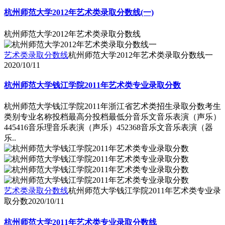
杭州师范大学2012年艺术类录取分数线(一)
杭州师范大学2012年艺术类录取分数线
艺术类录取分数线
杭州师范大学2012年艺术类录取分数线一
2020/10/11
杭州师范大学钱江学院2011年艺术类专业录取分数
杭州师范大学钱江学院2011年浙江省艺术类招生录取分数考生
类别专业名称投档最高分投档最低分音乐文音乐表演（声乐）
445416音乐理音乐表演（声乐）452368音乐文音乐表演（器
乐..
艺术类录取分数线
杭州师范大学钱江学院2011年艺术类专业录
取分数
2020/10/11
杭州师范大学2011年艺术类专业录取分数线