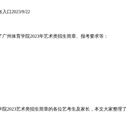
布入口
2023/9/22
广州体育学院2023年艺术类招生简章、报考要求等：
学院2023艺术类招生简章的各位艺考生及家长，本文大家整理了