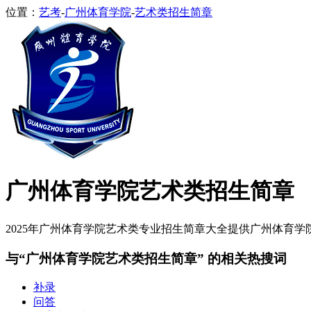
位置：
艺考
-
广州体育学院
-
艺术类招生简章
广州体育学院艺术类招生简章
2025年广州体育学院艺术类专业招生简章大全提供广州体育学院2
与“广州体育学院艺术类招生简章” 的相关热搜词
补录
问答