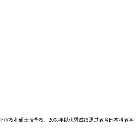
评审权和硕士授予权。2008年以优秀成绩通过教育部本科教学