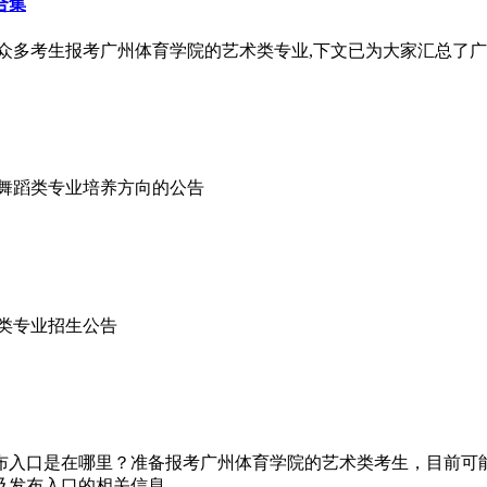
合集
有众多考生报考广州体育学院的艺术类专业,下文已为大家汇总了广
4年舞蹈类专业培养方向的公告
术类专业招生公告
发布入口是在哪里？准备报考广州体育学院的艺术类考生，目前可能
间及发布入口的相关信息。