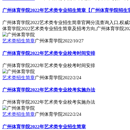
广州体育学院2022年艺术类专业招生简章【广州体育学院招生
广州体育学院2022艺术类专业招生简章官网分流查询入口,权
体育学院2022艺术类专业招生简章及招考方向,广州体育学院2
艺术类招生简章
广州体育学院
2022/10/27
广州体育学院2022年艺术类专业校考时间安排
广州体育学院2022年艺术类专业校考时间安排
艺术类招生简章
广州体育学院
2022/2/24
广州体育学院2022年艺术类专业校考实施办法
广州体育学院2022年艺术类专业校考实施办法
艺术类招生简章
广州体育学院
2022/2/24
广州体育学院2022年艺术类专业招生简章