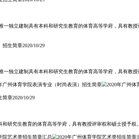
区唯一独立建制具有本科和研究生教育的体育高等学府，具有教授
）招生简章
2020/10/29
区唯一独立建制具有本科和研究生教育的体育高等学府，具有教授
生简章
2020/10/29
科和研究生教育的体育高等学府，具有教授评审权和硕士授予权。