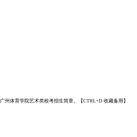
5年广州体育学院艺术类校考招生简章。【CTRL+D 收藏备用】