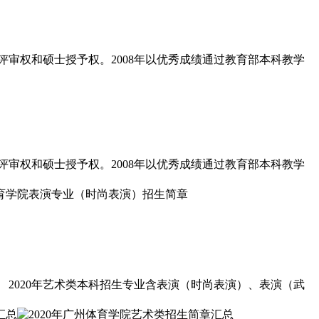
评审权和硕士授予权。2008年以优秀成绩通过教育部本科教学
评审权和硕士授予权。2008年以优秀成绩通过教育部本科教学
 2020年艺术类本科招生专业含表演（时尚表演）、表演（武