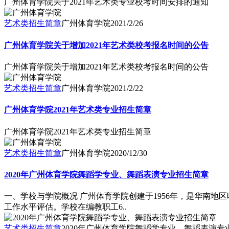
广州体育学院关于2021年艺术类专业校考时间安排的通知
艺术类招生简章
广州体育学院
2021/2/26
广州体育学院关于增加2021年艺术类校考报名时间的公告
广州体育学院关于增加2021年艺术类校考报名时间的公告
艺术类招生简章
广州体育学院
2021/2/22
广州体育学院2021年艺术类专业招生简章
广州体育学院2021年艺术类专业招生简章
艺术类招生简章
广州体育学院
2020/12/30
2020年广州体育学院舞蹈学专业、舞蹈表演专业招生简章
一、学校与学院概况 广州体育学院创建于1956年，是华南地
工作水平评估。学校在编教职工6..
艺术类招生简章
2020年广州体育学院舞蹈学专业、舞蹈表演专