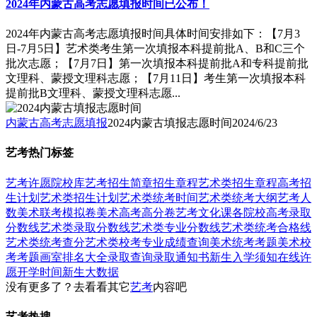
2024年内蒙古高考志愿填报时间已公布！
2024年内蒙古高考志愿填报时间具体时间安排如下：【7月3
日-7月5日】艺术类考生第一次填报本科提前批A、B和C三个
批次志愿；【7月7日】第一次填报本科提前批A和专科提前批
文理科、蒙授文理科志愿；【7月11日】考生第一次填报本科
提前批B文理科、蒙授文理科志愿...
内蒙古高考志愿填报
2024内蒙古填报志愿时间
2024/6/23
艺考热门标签
艺考
许愿
院校库
艺考招生简章
招生章程
艺术类招生章程
高考招
生计划
艺术类招生计划
艺术类统考时间
艺术类统考大纲
艺考人
数
美术联考模拟卷
美术高考高分卷
艺考文化课
各院校高考录取
分数线
艺术类录取分数线
艺术类专业分数线
艺术类统考合格线
艺术类统考查分
艺术类校考专业成绩查询
美术统考考题
美术校
考考题
画室排名大全
录取查询
录取通知书
新生入学须知
在线许
愿
开学时间
新生大数据
没有更多了？去看看其它
艺考
内容吧
艺考热搜