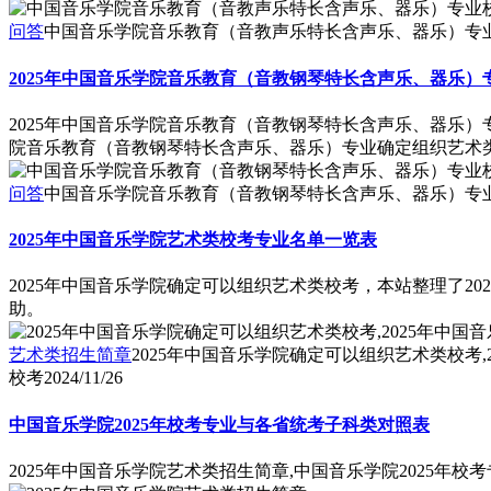
问答
中国音乐学院音乐教育（音教声乐特长含声乐、器乐）专业
2025年中国音乐学院音乐教育（音教钢琴特长含声乐、器乐）
2025年中国音乐学院音乐教育（音教钢琴特长含声乐、器乐）
院音乐教育（音教钢琴特长含声乐、器乐）专业确定组织艺术
问答
中国音乐学院音乐教育（音教钢琴特长含声乐、器乐）专业
2025年中国音乐学院艺术类校考专业名单一览表
2025年中国音乐学院确定可以组织艺术类校考，本站整理了
助。
艺术类招生简章
2025年中国音乐学院确定可以组织艺术类校考,
校考
2024/11/26
中国音乐学院2025年校考专业与各省统考子科类对照表
2025年中国音乐学院艺术类招生简章,中国音乐学院2025年