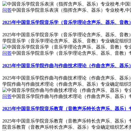
问答
中国音乐学院音乐表演（指挥含声乐、器乐）专业校考,中
2025年中国音乐学院音乐学（音乐学理论含声乐、器乐、音教
2025年中国音乐学院音乐学（音乐学理论含声乐、器乐、音教
学院音乐学（音乐学理论含声乐、器乐、音教）专业确定组织
问答
中国音乐学院音乐学（音乐学理论含声乐、器乐、音教）
2025年中国音乐学院作曲与作曲技术理论（作曲含声乐、器乐
2025年中国音乐学院作曲与作曲技术理论（作曲含声乐、器乐
学院作曲与作曲技术理论（作曲含声乐、器乐）专业确定组织
问答
中国音乐学院作曲与作曲技术理论（作曲含声乐、器乐）
2025年中国音乐学院音乐教育（音教声乐特长含声乐、器乐）
2025年中国音乐学院音乐教育（音教声乐特长含声乐、器乐）
院音乐教育（音教声乐特长含声乐、器乐）专业确定组织艺术