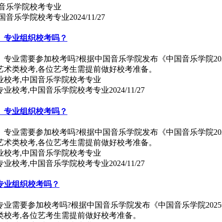
国音乐学院校考专业
2024/11/27
）专业组织校考吗？
）专业需要参加校考吗?根据中国音乐学院发布《中国音乐学院202
艺术类校考,各位艺考生需提前做好校考准备。
专业校考,中国音乐学院校考专业
2024/11/27
）专业组织校考吗？
）专业需要参加校考吗?根据中国音乐学院发布《中国音乐学院202
艺术类校考,各位艺考生需提前做好校考准备。
专业校考,中国音乐学院校考专业
2024/11/27
专业组织校考吗？
专业需要参加校考吗?根据中国音乐学院发布《中国音乐学院2025
类校考,各位艺考生需提前做好校考准备。