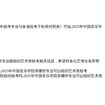
年校考专业与各省统考子科类对照表》可知,2025年中国音乐学
哪些专业能组织艺术类校考相关信息，希望对各位艺考生有所帮
学院组织校考吗,2025年中国音乐学院有哪些专业可以组织艺术类