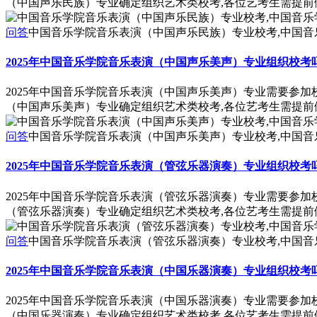
（中国声乐民族）专业确定组织艺术类校考,各位艺考生需提前
问答
中国音乐学院音乐表演（中国声乐民族）专业校考,中国音
2025年中国音乐学院音乐表演（中国声乐美声）专业组织校考
2025年中国音乐学院音乐表演（中国声乐美声）专业需要参加
（中国声乐美声）专业确定组织艺术类校考,各位艺考生需提前
问答
中国音乐学院音乐表演（中国声乐美声）专业校考,中国音
2025年中国音乐学院音乐表演（管弦乐器演奏）专业组织校考
2025年中国音乐学院音乐表演（管弦乐器演奏）专业需要参加
（管弦乐器演奏）专业确定组织艺术类校考,各位艺考生需提前
问答
中国音乐学院音乐表演（管弦乐器演奏）专业校考,中国音
2025年中国音乐学院音乐表演（中国乐器演奏）专业组织校考
2025年中国音乐学院音乐表演（中国乐器演奏）专业需要参加
（中国乐器演奏）专业确定组织艺术类校考,各位艺考生需提前