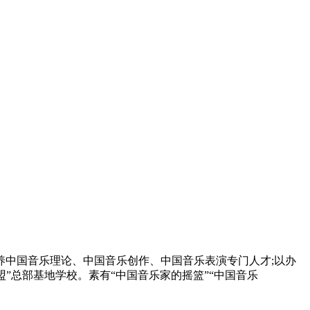
养中国音乐理论、中国音乐创作、中国音乐表演专门人才;以办
盟”总部基地学校。素有“中国音乐家的摇篮”“中国音乐