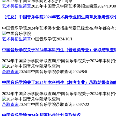
艺术类招生简章
2025年中国音乐学院艺术类招生简章
2024/10/30
【汇总】中国音乐学院2024年艺术类专业招生简章及报考要求
中国音乐学院2024年艺术类专业招生简章已经发布,每年都会
艺术类招生简章
中国音乐学院
2024/10/1
中国音乐学院关于2024年本科招生（普通类专业）录取结果查
2024年中国音乐学院录取查询,中国音乐学院关于2024年本
录取查询
2024年中国音乐学院录取查询
2024/8/6
中国音乐学院关于2024年本科招生（校考专业）录取结果查询
2024年中国音乐学院录取查询,中国音乐学院关于2024年本
录取查询
2024年中国音乐学院录取查询
2024/7/22
中国音乐学院2024年新疆协作计划录取情况