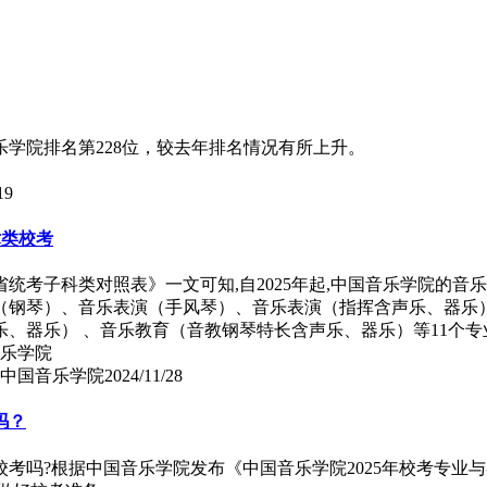
乐学院排名第228位，较去年排名情况有所上升。
19
术类校考
省统考子科类对照表》一文可知,自2025年起,中国音乐学院的
（钢琴）、音乐表演（手风琴）、音乐表演（指挥含声乐、器乐
、器乐） 、音乐教育（音教钢琴特长含声乐、器乐）等11个专
,中国音乐学院
2024/11/28
吗？
校考吗?根据中国音乐学院发布《中国音乐学院2025年校考专业与