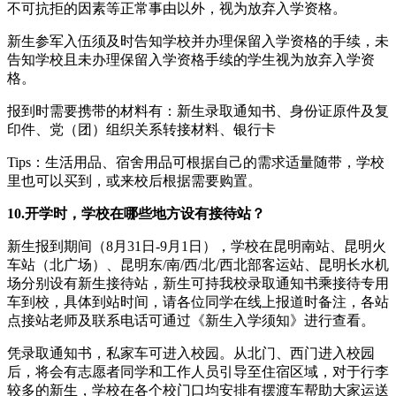
不可抗拒的因素等正常事由以外，视为放弃入学资格。
新生参军入伍须及时告知学校并办理保留入学资格的手续，未
告知学校且未办理保留入学资格手续的学生视为放弃入学资
格。
报到时需要携带的材料有：新生录取通知书、身份证原件及复
印件、党（团）组织关系转接材料、银行卡
Tips：生活用品、宿舍用品可根据自己的需求适量随带，学校
里也可以买到，或来校后根据需要购置。
10.开学时，学校在哪些地方设有接待站？
新生报到期间（8月31日-9月1日），学校在昆明南站、昆明火
车站（北广场）、昆明东/南/西/北/西北部客运站、昆明长水机
场分别设有新生接待站，新生可持我校录取通知书乘接待专用
车到校，具体到站时间，请各位同学在线上报道时备注，各站
点接站老师及联系电话可通过《新生入学须知》进行查看。
凭录取通知书，私家车可进入校园。从北门、西门进入校园
后，将会有志愿者同学和工作人员引导至住宿区域，对于行李
较多的新生，学校在各个校门口均安排有摆渡车帮助大家运送