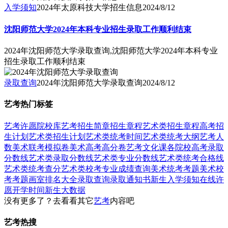
入学须知
2024年太原科技大学招生信息
2024/8/12
沈阳师范大学2024年本科专业招生录取工作顺利结束
2024年沈阳师范大学录取查询,沈阳师范大学2024年本科专业
招生录取工作顺利结束
录取查询
2024年沈阳师范大学录取查询
2024/8/12
艺考热门标签
艺考
许愿
院校库
艺考招生简章
招生章程
艺术类招生章程
高考招
生计划
艺术类招生计划
艺术类统考时间
艺术类统考大纲
艺考人
数
美术联考模拟卷
美术高考高分卷
艺考文化课
各院校高考录取
分数线
艺术类录取分数线
艺术类专业分数线
艺术类统考合格线
艺术类统考查分
艺术类校考专业成绩查询
美术统考考题
美术校
考考题
画室排名大全
录取查询
录取通知书
新生入学须知
在线许
愿
开学时间
新生大数据
没有更多了？去看看其它
艺考
内容吧
艺考热搜