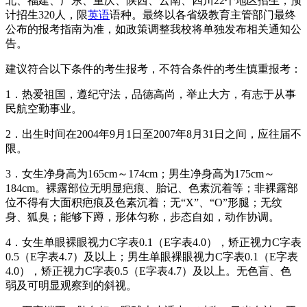
北、福建、广东、重庆、陕西、云南、四川22个地区招生，预
计招生320人，限
英语
语种。最终以各省级教育主管部门最终
公布的报考指南为准，如政策调整我校将单独发布相关通知公
告。
建议符合以下条件的考生报考，不符合条件的考生慎重报考：
1．热爱祖国，遵纪守法，品德高尚，举止大方，有志于从事
民航空勤事业。
2．出生时间在2004年9月1日至2007年8月31日之间，应往届不
限。
3．女生净身高为165cm～174cm；男生净身高为175cm～
184cm。裸露部位无明显疤痕、胎记、色素沉着等；非裸露部
位不得有大面积疤痕及色素沉着；无“X”、“O”形腿；无纹
身、狐臭；能够下蹲，形体匀称，步态自如，动作协调。
4．女生单眼裸眼视力C字表0.1（E字表4.0），矫正视力C字表
0.5（E字表4.7）及以上；男生单眼裸眼视力C字表0.1（E字表
4.0），矫正视力C字表0.5（E字表4.7）及以上。无色盲、色
弱及可明显观察到的斜视。