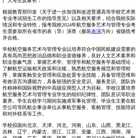
广大考生及家长：
根据教育部印发《关于进一步加强和改进普通高等学校艺术类
专业考试招生工作的指导意见》以及相关要求，结合我校实际
情况和专业特性，报考我校2024年航空服务艺术与管理专业考
生需参加所在省市的表（导）演类（服装
表演
方向）省级统考
并合格。
学校航空服务艺术与管理专业以培养符合中国民航建设需要的
具有高尚思想政治品德和职业道德修养，良好人文艺术素养和
职业形象气质，掌握艺术学、管理学和航空服务学基础理论，
了解航空运输相关政策和法规，熟悉航空服务规范和管理程
序，掌握客舱安全管理和应急处置专业技能，具备管理思维和
有效语言沟通能力，具备较强的安全意识、服务意识、团队协
作精神和国际视野的中高级应用型人才为目标。学校注重培养
航空服务艺术与管理专业学生的组织纪律性、团队意识等职业
素养。学生在校学习期间实施准军事化管理。毕业生主要在航
空公司等民航企事业单位从事航空服务、客舱管理、技能培训
和对外联系等工作。
学校拟面向北京、天津、河北、河南、山东、山西、黑龙江、
吉林、辽宁、内蒙古、浙江、江苏、安徽、江西、湖南、湖