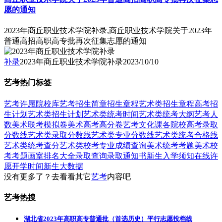
愿的通知
2023年商丘职业技术学院补录,商丘职业技术学院关于2023年
普通高招高职高专批再次征集志愿的通知
补录
2023年商丘职业技术学院补录
2023/10/10
艺考热门标签
艺考
许愿
院校库
艺考招生简章
招生章程
艺术类招生章程
高考招
生计划
艺术类招生计划
艺术类统考时间
艺术类统考大纲
艺考人
数
美术联考模拟卷
美术高考高分卷
艺考文化课
各院校高考录取
分数线
艺术类录取分数线
艺术类专业分数线
艺术类统考合格线
艺术类统考查分
艺术类校考专业成绩查询
美术统考考题
美术校
考考题
画室排名大全
录取查询
录取通知书
新生入学须知
在线许
愿
开学时间
新生大数据
没有更多了？去看看其它
艺考
内容吧
艺考热搜
湖北省2023年高职高专普通批（首选历史）平行志愿投档线