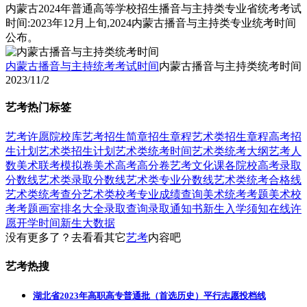
内蒙古2024年普通高等学校招生播音与主持类专业省统考考试
时间:2023年12月上旬,2024内蒙古播音与主持类专业统考时间
公布。
内蒙古播音与主持统考考试时间
内蒙古播音与主持类统考时间
2023/11/2
艺考热门标签
艺考
许愿
院校库
艺考招生简章
招生章程
艺术类招生章程
高考招
生计划
艺术类招生计划
艺术类统考时间
艺术类统考大纲
艺考人
数
美术联考模拟卷
美术高考高分卷
艺考文化课
各院校高考录取
分数线
艺术类录取分数线
艺术类专业分数线
艺术类统考合格线
艺术类统考查分
艺术类校考专业成绩查询
美术统考考题
美术校
考考题
画室排名大全
录取查询
录取通知书
新生入学须知
在线许
愿
开学时间
新生大数据
没有更多了？去看看其它
艺考
内容吧
艺考热搜
湖北省2023年高职高专普通批（首选历史）平行志愿投档线