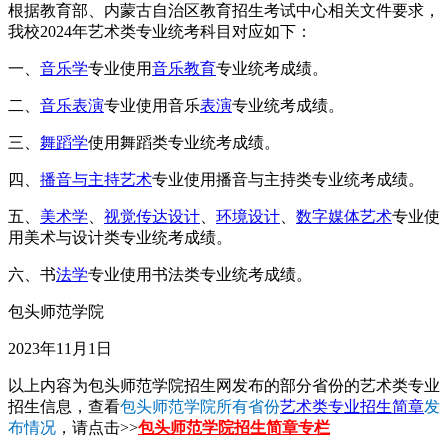
根据教育部、内蒙古自治区教育招生考试中心相关文件要求，
我校2024年艺术类专业统考科目对应如下：
一、
音乐学
专业使用
音乐教育
专业统考成绩。
二、
音乐表演
专业使用音乐
表演
专业统考成绩。
三、
舞蹈学
使用舞蹈类专业统考成绩。
四、
播音与主持艺术
专业使用播音与主持类专业统考成绩。
五、
美术学
、
视觉传达设计
、
环境设计
、
数字媒体艺术
专业使
用美术与设计类专业统考成绩。
六、书
法学
专业使用书法类专业统考成绩。
包头师范学院
2023年11月1日
以上内容为包头师范学院招生网发布的部分省份的艺术类专业
招生信息，查看
包头师范学院所有省份
艺术类专业招生简章
发
布情况
，请点击>>
包头师范学院招生简章专栏