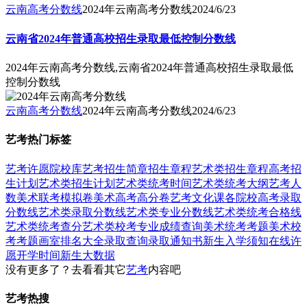
云南高考分数线
2024年云南高考分数线
2024/6/23
云南省2024年普通高校招生录取最低控制分数线
2024年云南高考分数线,云南省2024年普通高校招生录取最低
控制分数线
云南高考分数线
2024年云南高考分数线
2024/6/23
艺考热门标签
艺考
许愿
院校库
艺考招生简章
招生章程
艺术类招生章程
高考招
生计划
艺术类招生计划
艺术类统考时间
艺术类统考大纲
艺考人
数
美术联考模拟卷
美术高考高分卷
艺考文化课
各院校高考录取
分数线
艺术类录取分数线
艺术类专业分数线
艺术类统考合格线
艺术类统考查分
艺术类校考专业成绩查询
美术统考考题
美术校
考考题
画室排名大全
录取查询
录取通知书
新生入学须知
在线许
愿
开学时间
新生大数据
没有更多了？去看看其它
艺考
内容吧
艺考热搜