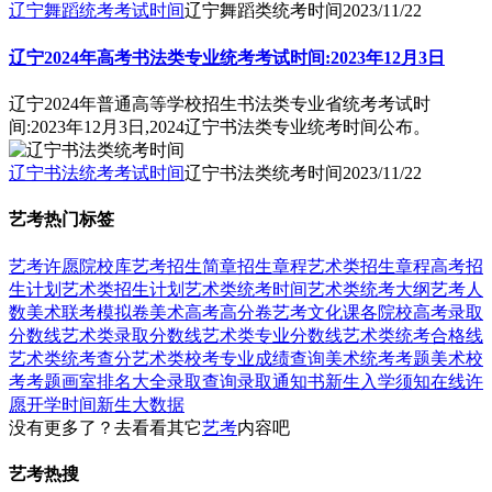
辽宁舞蹈统考考试时间
辽宁舞蹈类统考时间
2023/11/22
辽宁2024年高考书法类专业统考考试时间:2023年12月3日
辽宁2024年普通高等学校招生书法类专业省统考考试时
间:2023年12月3日,2024辽宁书法类专业统考时间公布。
辽宁书法统考考试时间
辽宁书法类统考时间
2023/11/22
艺考热门标签
艺考
许愿
院校库
艺考招生简章
招生章程
艺术类招生章程
高考招
生计划
艺术类招生计划
艺术类统考时间
艺术类统考大纲
艺考人
数
美术联考模拟卷
美术高考高分卷
艺考文化课
各院校高考录取
分数线
艺术类录取分数线
艺术类专业分数线
艺术类统考合格线
艺术类统考查分
艺术类校考专业成绩查询
美术统考考题
美术校
考考题
画室排名大全
录取查询
录取通知书
新生入学须知
在线许
愿
开学时间
新生大数据
没有更多了？去看看其它
艺考
内容吧
艺考热搜