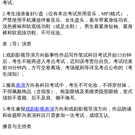
考试。
2.考生须准备好U盘（仅有本次考试所用音乐，MP3格式），
严禁使用手机播放伴奏音乐。女生盘头，着吊带紧身练功衣、
浅色裤袜和软底练功鞋（或足尖鞋）。男生着紧身短袖、紧身
裤和软底练功鞋。不可化妆。
表（导）演类
1.戏剧影视导演方向叙事性作品写作笔试科目考试开始15分钟
后，考生不能再进入考点考试，迟到误考责任自负。考试结束
前30分钟内，方可交卷离场。考场规则等详见考点公布的《考
生须知》。
2.服装
表演
方向各科目考试中，考生不可化妆，不得穿丝袜，
不得佩戴饰品（含假发）、框架眼镜及美瞳类隐形眼镜，发式
须前不遮额、后不及肩、侧不掩耳。
3.考生兼报
戏剧影视表演
方向和戏剧影视导演方向，作品朗诵
和命题即兴表演科目只需参加一次考试，成绩互认。
播音与主持类