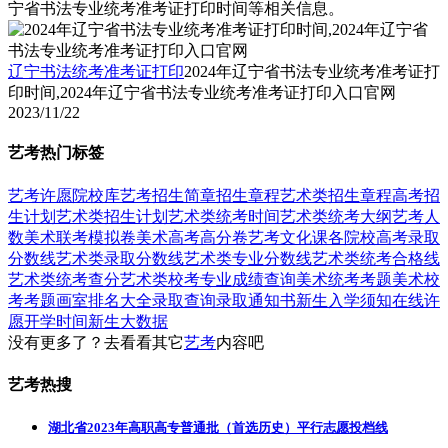
宁省书法专业统考准考证打印时间等相关信息。
辽宁书法统考准考证打印
2024年辽宁省书法专业统考准考证打
印时间,2024年辽宁省书法专业统考准考证打印入口官网
2023/11/22
艺考热门标签
艺考
许愿
院校库
艺考招生简章
招生章程
艺术类招生章程
高考招
生计划
艺术类招生计划
艺术类统考时间
艺术类统考大纲
艺考人
数
美术联考模拟卷
美术高考高分卷
艺考文化课
各院校高考录取
分数线
艺术类录取分数线
艺术类专业分数线
艺术类统考合格线
艺术类统考查分
艺术类校考专业成绩查询
美术统考考题
美术校
考考题
画室排名大全
录取查询
录取通知书
新生入学须知
在线许
愿
开学时间
新生大数据
没有更多了？去看看其它
艺考
内容吧
艺考热搜
湖北省2023年高职高专普通批（首选历史）平行志愿投档线