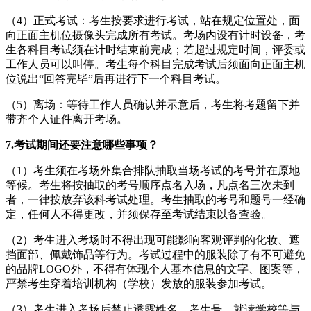
（4）正式考试：考生按要求进行考试，站在规定位置处，面
向正面主机位摄像头完成所有考试。考场内设有计时设备，考
生各科目考试须在计时结束前完成；若超过规定时间，评委或
工作人员可以叫停。考生每个科目完成考试后须面向正面主机
位说出“回答完毕”后再进行下一个科目考试。
（5）离场：等待工作人员确认并示意后，考生将考题留下并
带齐个人证件离开考场。
7.
考试期间还要注意哪些事项？
（1）考生须在考场外集合排队抽取当场考试的考号并在原地
等候。考生将按抽取的考号顺序点名入场，凡点名三次未到
者，一律按放弃该科考试处理。考生抽取的考号和题号一经确
定，任何人不得更改，并须保存至考试结束以备查验。
（2）考生进入考场时不得出现可能影响客观评判的化妆、遮
挡面部、佩戴饰品等行为。考试过程中的服装除了有不可避免
的品牌LOGO外，不得有体现个人基本信息的文字、图案等，
严禁考生穿着培训机构（学校）发放的服装参加考试。
（3）考生进入考场后禁止透露姓名、考生号、就读学校等与