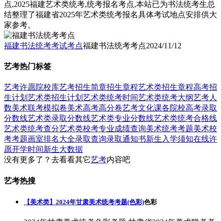
点,2025福建艺术类统考,统考报名考点,本站已为书法统考生总
结整理了福建省2025年艺术类统考报名具体考试地点安排供大
家参考。
福建书法统考考试考点
福建书法统考考点
2024/11/12
艺考热门标签
艺考
许愿
院校库
艺考招生简章
招生章程
艺术类招生章程
高考招
生计划
艺术类招生计划
艺术类统考时间
艺术类统考大纲
艺考人
数
美术联考模拟卷
美术高考高分卷
艺考文化课
各院校高考录取
分数线
艺术类录取分数线
艺术类专业分数线
艺术类统考合格线
艺术类统考查分
艺术类校考专业成绩查询
美术统考考题
美术校
考考题
画室排名大全
录取查询
录取通知书
新生入学须知
在线许
愿
开学时间
新生大数据
没有更多了？去看看其它
艺考
内容吧
艺考热搜
【美术类】2024年甘肃美术统考考题(色彩)
色彩