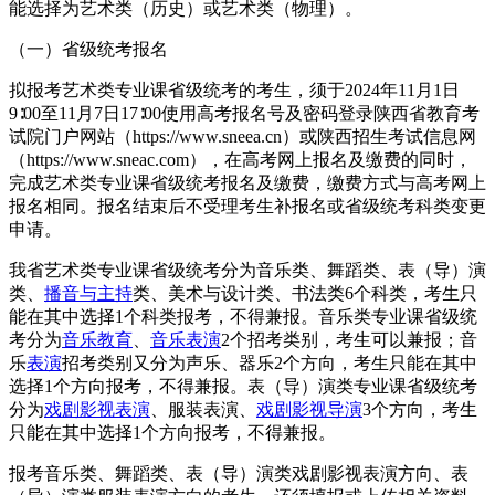
能选择为艺术类（历史）或艺术类（物理）。
（一）省级统考报名
拟报考艺术类专业课省级统考的考生，须于2024年11月1日
9∶00至11月7日17∶00使用高考报名号及密码登录陕西省教育考
试院门户网站（https://www.sneea.cn）或陕西招生考试信息网
（https://www.sneac.com），在高考网上报名及缴费的同时，
完成艺术类专业课省级统考报名及缴费，缴费方式与高考网上
报名相同。报名结束后不受理考生补报名或省级统考科类变更
申请。
我省艺术类专业课省级统考分为音乐类、舞蹈类、表（导）演
类、
播音与主持
类、美术与设计类、书法类6个科类，考生只
能在其中选择1个科类报考，不得兼报。音乐类专业课省级统
考分为
音乐教育
、
音乐表演
2个招考类别，考生可以兼报；音
乐
表演
招考类别又分为声乐、器乐2个方向，考生只能在其中
选择1个方向报考，不得兼报。表（导）演类专业课省级统考
分为
戏剧影视表演
、服装表演、
戏剧影视导演
3个方向，考生
只能在其中选择1个方向报考，不得兼报。
报考音乐类、舞蹈类、表（导）演类戏剧影视表演方向、表