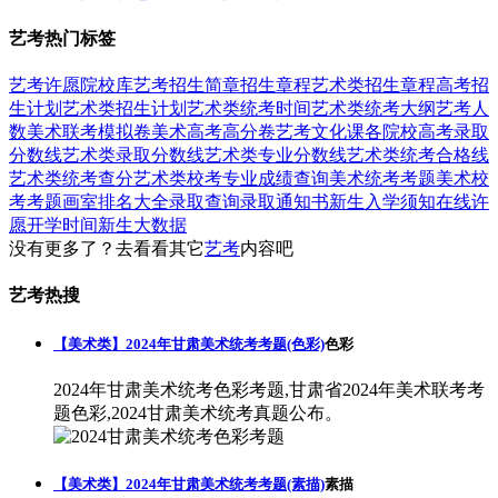
艺考热门标签
艺考
许愿
院校库
艺考招生简章
招生章程
艺术类招生章程
高考招
生计划
艺术类招生计划
艺术类统考时间
艺术类统考大纲
艺考人
数
美术联考模拟卷
美术高考高分卷
艺考文化课
各院校高考录取
分数线
艺术类录取分数线
艺术类专业分数线
艺术类统考合格线
艺术类统考查分
艺术类校考专业成绩查询
美术统考考题
美术校
考考题
画室排名大全
录取查询
录取通知书
新生入学须知
在线许
愿
开学时间
新生大数据
没有更多了？去看看其它
艺考
内容吧
艺考热搜
【美术类】2024年甘肃美术统考考题(色彩)
色彩
2024年甘肃美术统考色彩考题,甘肃省2024年美术联考考
题色彩,2024甘肃美术统考真题公布。
【美术类】2024年甘肃美术统考考题(素描)
素描